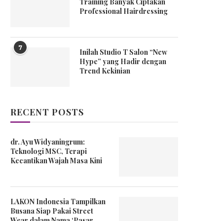
Training Banyak Ciptakan
Professional Hairdressing
7
Inilah Studio T Salon “New
Hype” yang Hadir dengan
Trend Kekinian
RECENT POSTS
dr. Ayu Widyaningrum:
Teknologi MSC, Terapi
Kecantikan Wajah Masa Kini
LAKON Indonesia Tampilkan
Busana Siap Pakai Street
Wear dalam Nama ‘Pasar