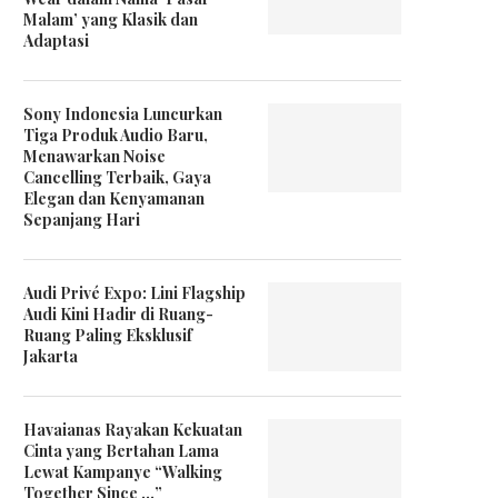
Malam’ yang Klasik dan
Adaptasi
Sony Indonesia Luncurkan
Tiga Produk Audio Baru,
Menawarkan Noise
Cancelling Terbaik, Gaya
Elegan dan Kenyamanan
Sepanjang Hari
Audi Privé Expo: Lini Flagship
Audi Kini Hadir di Ruang-
Ruang Paling Eksklusif
Jakarta
Havaianas Rayakan Kekuatan
Cinta yang Bertahan Lama
Lewat Kampanye “Walking
Together Since …”