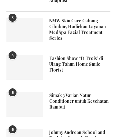
Adaptasi
3
NMW Skin Care Cabang
Cibubur, Hadirkan Layanan
MedSpa Facial Treatment
Series
4
Fashion Show “D’Trois’ di
Ulang Tahun Home Smile
Florist
5
Simak 3 Varian Natur
Conditioner untuk Kesehatan
Rambut
6
Johnny Andrean School and