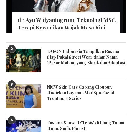
dr. Ayu Widyaningrum: Teknologi MSC,
Terapi Kecantikan Wajah Masa Kini
2
LAKON Indonesia Tampilkan Busana
Siap Pakai Street Wear dalam Nama
‘Pasar Malam’ yang Klasik dan Adaptasi
3
NMW Skin Care Cabang Cibubur,
Hadirkan Layanan MedSpa Facial
Treatment Series
4
Fashion Show “D’Trois’ di Ulang Tahun
Home Smile Florist