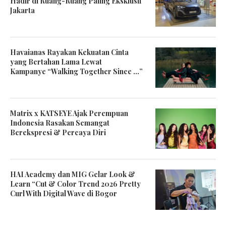
Hadir di Ruang-Ruang Paling Eksklusif
Jakarta
Havaianas Rayakan Kekuatan Cinta
yang Bertahan Lama Lewat
Kampanye “Walking Together Since …”
Matrix x KATSEYE Ajak Perempuan
Indonesia Rasakan Semangat
Berekspresi & Percaya Diri
HAI Academy dan MIG Gelar Look &
Learn “Cut & Color Trend 2026 Pretty
Curl With Digital Wave di Bogor