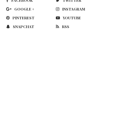
FACEBOOK
TWITTER
GOOGLE +
INSTAGRAM
PINTEREST
YOUTUBE
SNAPCHAT
RSS
vialet Mania; Speaker Smart Hi-
Sukses Dengan “Untuk Ap
Fi Portable Pertama dengan...
Menikah”, Rani Anggraeni Dew