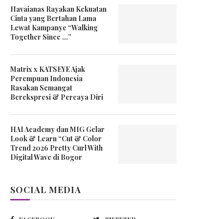
Havaianas Rayakan Kekuatan
Cinta yang Bertahan Lama
Lewat Kampanye “Walking
Together Since …”
Matrix x KATSEYE Ajak
Perempuan Indonesia
Rasakan Semangat
Berekspresi & Percaya Diri
HAI Academy dan MIG Gelar
Look & Learn “Cut & Color
Trend 2026 Pretty Curl With
Digital Wave di Bogor
SOCIAL MEDIA