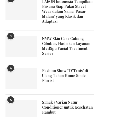
LAKON Indonesia Tampilkan
Busana Siap Pakai Street
Wear dalam Nama ‘Pasar
Malam’ yang Klasik dan
Adaptasi
3
NMW Skin Care Cabang
Cibubur, Hadirkan Layanan
MedSpa Facial Treatment
Series
4
Fashion Show “D’Trois’ di
Ulang Tahun Home Smile
Florist
5
Simak 3 Varian Natur
Conditioner untuk Kesehatan
Rambut