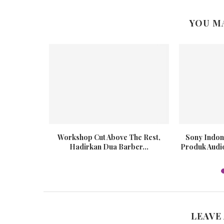
YOU M
 di Jogja
Workshop Cut Above The Rest,
Sony Indon
 2019
Hadirkan Dua Barber...
Produk Audi
LEAVE