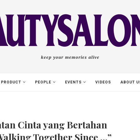
keep your memories alive
PRODUCT
PEOPLE
EVENTS
VIDEOS
ABOUT U
tan Cinta yang Bertahan
lking Together Since …”