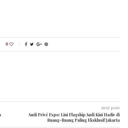
0
next post
n
Audi Privé Expo: Lini Flagship Audi Kini Hadir di
Ruang-Ruang Paling Eksklusif Jakarta