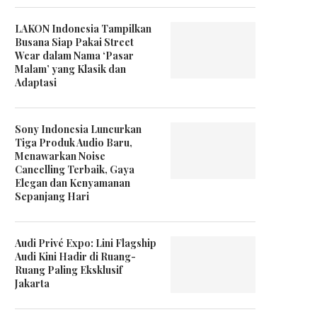
LAKON Indonesia Tampilkan
Busana Siap Pakai Street
Wear dalam Nama ‘Pasar
Malam’ yang Klasik dan
Adaptasi
Sony Indonesia Luncurkan
Tiga Produk Audio Baru,
Menawarkan Noise
Cancelling Terbaik, Gaya
Elegan dan Kenyamanan
Sepanjang Hari
Audi Privé Expo: Lini Flagship
Audi Kini Hadir di Ruang-
Ruang Paling Eksklusif
Jakarta