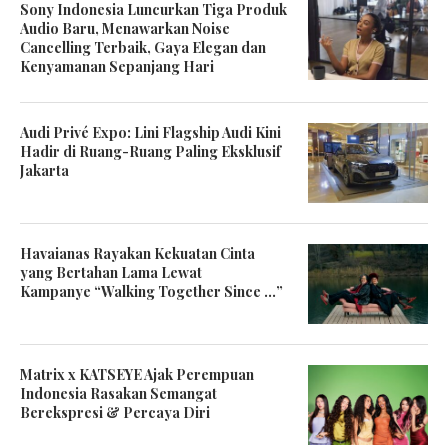
Sony Indonesia Luncurkan Tiga Produk
Audio Baru, Menawarkan Noise
Cancelling Terbaik, Gaya Elegan dan
Kenyamanan Sepanjang Hari
Audi Privé Expo: Lini Flagship Audi Kini
Hadir di Ruang-Ruang Paling Eksklusif
Jakarta
Havaianas Rayakan Kekuatan Cinta
yang Bertahan Lama Lewat
Kampanye “Walking Together Since …”
Matrix x KATSEYE Ajak Perempuan
Indonesia Rasakan Semangat
Berekspresi & Percaya Diri