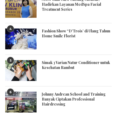
Hadirkan Layanan MedSpa Facial
Treatment Series
4
Fashion Show “D’Trois’ di Ulang Tahun
Home Smile Florist
5
Simak 3 Varian Natur Conditioner untuk
Kesehatan Rambut
6
Johnny Andrean School and Training
Banyak Ciptakan Professional
Hairdressing