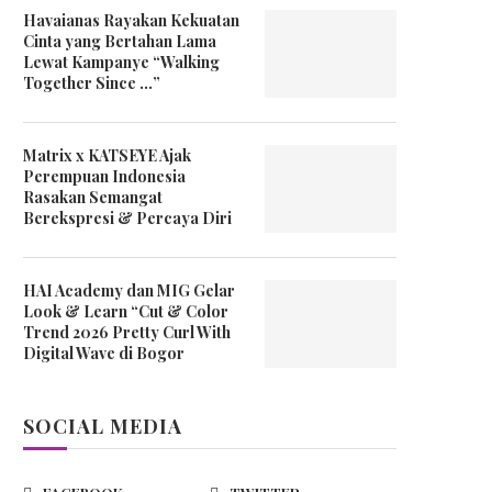
Havaianas Rayakan Kekuatan
Cinta yang Bertahan Lama
Lewat Kampanye “Walking
Together Since …”
Matrix x KATSEYE Ajak
Perempuan Indonesia
Rasakan Semangat
Berekspresi & Percaya Diri
HAI Academy dan MIG Gelar
Look & Learn “Cut & Color
Trend 2026 Pretty Curl With
Digital Wave di Bogor
SOCIAL MEDIA