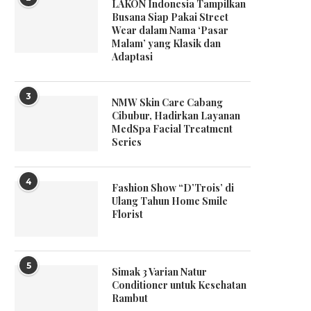
LAKON Indonesia Tampilkan
Busana Siap Pakai Street
Wear dalam Nama ‘Pasar
Malam’ yang Klasik dan
Adaptasi
3
NMW Skin Care Cabang
Cibubur, Hadirkan Layanan
MedSpa Facial Treatment
Series
4
Fashion Show “D’Trois’ di
Ulang Tahun Home Smile
Florist
5
Simak 3 Varian Natur
Conditioner untuk Kesehatan
Rambut