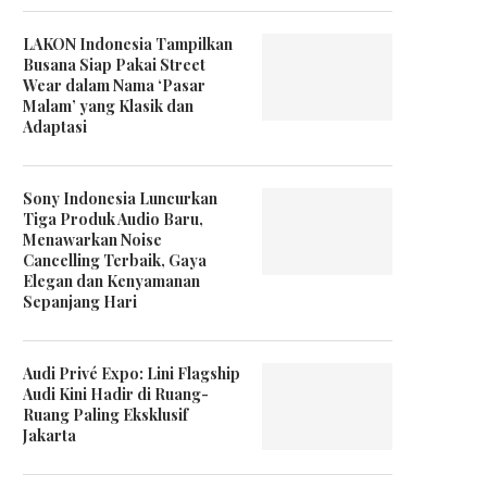
LAKON Indonesia Tampilkan
Busana Siap Pakai Street
Wear dalam Nama ‘Pasar
Malam’ yang Klasik dan
Adaptasi
Sony Indonesia Luncurkan
Tiga Produk Audio Baru,
Menawarkan Noise
Cancelling Terbaik, Gaya
Elegan dan Kenyamanan
Sepanjang Hari
Audi Privé Expo: Lini Flagship
Audi Kini Hadir di Ruang-
Ruang Paling Eksklusif
Jakarta