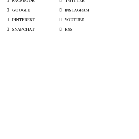
FACEBOOK
TWITTER
GOOGLE +
INSTAGRAM
PINTEREST
YOUTUBE
SNAPCHAT
RSS
SHI Gelar JUNO K-Perm Course
Amero Jewellery Rilis Lava
di Kingswright Academy
Borobudur Series Rhomb
Kawung...