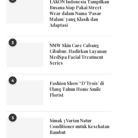
LAKON Indonesia Tampilkan
Busana Siap Pakai Street
Wear dalam Nama ‘Pasar
Malam’ yang Klasik dan
Adaptasi
3
NMW Skin Care Cabang
Cibubur, Hadirkan Layanan
MedSpa Facial Treatment
Series
4
Fashion Show “D’Trois’ di
Ulang Tahun Home Smile
Florist
5
Simak 3 Varian Natur
Conditioner untuk Kesehatan
Rambut