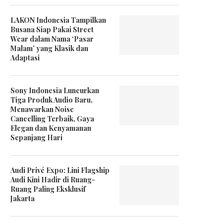
LAKON Indonesia Tampilkan
Busana Siap Pakai Street
Wear dalam Nama ‘Pasar
Malam’ yang Klasik dan
Adaptasi
Sony Indonesia Luncurkan
Tiga Produk Audio Baru,
Menawarkan Noise
Cancelling Terbaik, Gaya
Elegan dan Kenyamanan
Sepanjang Hari
Audi Privé Expo: Lini Flagship
Audi Kini Hadir di Ruang-
Ruang Paling Eksklusif
Jakarta