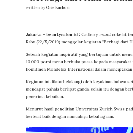
written by
Orie Buchori
Jakarta – beautysalon.id :
Cadbury,
brand
cokelat t
Rabu (22/5/2019) menggelar kegiatan “Berbagi dari Hat
Sebuah kegiatan inspiratif yang bertujuan untuk me
10.000 porsi menu berbuka puasa kepada masyarakat y
komitmen Mondelēz International dalam menciptakan 
Kegiatan ini dilatarbelakangi oleh keyakinan bahwa s
mendapat pahala berlipat ganda, selain itu dengan be
penerima kebaikan.
Menurut hasil penelitian Universitas Zurich Swiss pad
berbuat baik dengan munculnya kebahagiaan.