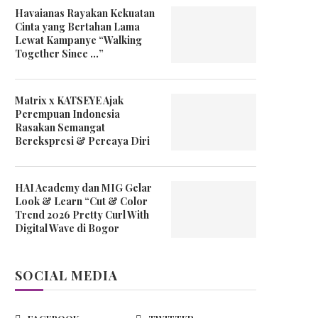
Havaianas Rayakan Kekuatan
Cinta yang Bertahan Lama
Lewat Kampanye “Walking
Together Since …”
Matrix x KATSEYE Ajak
Perempuan Indonesia
Rasakan Semangat
Berekspresi & Percaya Diri
HAI Academy dan MIG Gelar
Look & Learn “Cut & Color
Trend 2026 Pretty Curl With
Digital Wave di Bogor
SOCIAL MEDIA