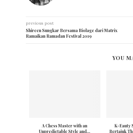
previous post
Shireen Sungkar Bersama Biolage dari Matrix
Ramaikan Ramadan Festival 2019
YOU M
 by Biechu
A Chess Master with an
K-Eauty 
...
Unpredictable Style and...
Bertajuk The