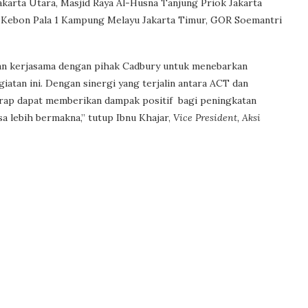
akarta Utara, Masjid Raya Al-Husna Tanjung Priok Jakarta
 Jl. Kebon Pala 1 Kampung Melayu Jakarta Timur, GOR Soemantri
an kerjasama dengan pihak Cadbury untuk menebarkan
atan ini. Dengan sinergi yang terjalin antara ACT dan
harap dapat memberikan dampak positif bagi peningkatan
a lebih bermakna,” tutup Ibnu Khajar,
Vice President, Aksi