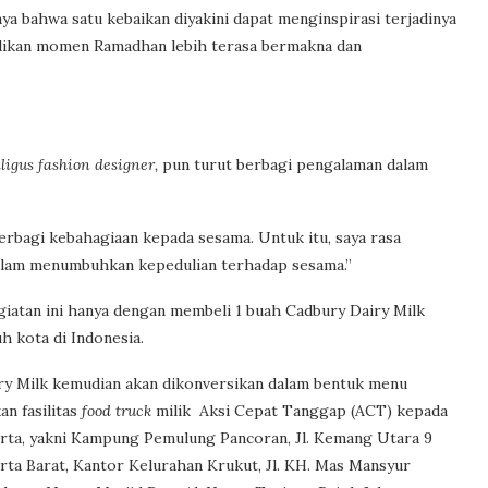
a bahwa satu kebaikan diyakini dapat menginspirasi terjadinya
adikan momen Ramadhan lebih terasa bermakna dan
aligus fashion designer,
pun turut berbagi pengalaman dalam
erbagi kebahagiaan kepada sesama. Untuk itu, saya rasa
dalam menumbuhkan kepedulian terhadap sesama.”
egiatan ini hanya dengan membeli 1 buah Cadbury Dairy Milk
h kota di Indonesia.
iry Milk kemudian akan dikonversikan dalam bentuk menu
n fasilitas
food truck
milik Aksi Cepat Tanggap (ACT) kepada
karta, yakni Kampung Pemulung Pancoran, Jl. Kemang Utara 9
karta Barat, Kantor Kelurahan Krukut, Jl. KH. Mas Mansyur