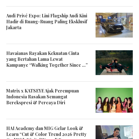
Audi Privé Expo: Lini Flagship Audi Kini
Hadir di Ruang-Ruang Paling Eksklusif
Jakarta
Havaianas Rayakan Kekuatan Cinta
yang Bertahan Lama Lewat
Kampanye “Walking Together Since …”
Matrix x KATSEYE Ajak Perempuan
Indonesia Rasakan Semangat
Berekspresi & Percaya Diri
HAI Academy dan MIG Gelar Look &
Learn “Cut & Color Trend 2026 Pretty