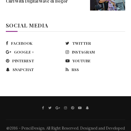
Curl With Digital Wave di Bogor
SOCIAL MEDIA
FACEBOOK
TWITTER
GOOGLE +
INSTAGRAM
PINTEREST
YOUTUBE
SNAPCHAT
RSS
@2016 - PenciDesign. All Right Reserved. Designed and Developed