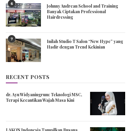
6
Johnny Andrean School and Training
Banyak Ciptakan Professional
Hairdressing
7
Inilah Studio T Salon “New Hype” yang
Hadir dengan Trend Kekinian
RECENT POSTS
dr. Ayu Widyaningrum: Teknologi MSC,
Terapi Kecantikan Wajah Masa Kini
LAKON Indonesia Tampilkan Busana