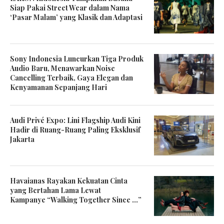
Siap Pakai Street Wear dalam Nama
‘Pasar Malam’ yang Klasik dan Adaptasi
Sony Indonesia Luncurkan Tiga Produk
Audio Baru, Menawarkan Noise
Cancelling Terbaik, Gaya Elegan dan
Kenyamanan Sepanjang Hari
Audi Privé Expo: Lini Flagship Audi Kini
Hadir di Ruang-Ruang Paling Eksklusif
Jakarta
Havaianas Rayakan Kekuatan Cinta
yang Bertahan Lama Lewat
Kampanye “Walking Together Since …”