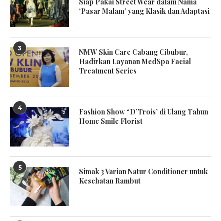
Siap Pakai Street Wear dalam Nama
‘Pasar Malam’ yang Klasik dan Adaptasi
3
NMW Skin Care Cabang Cibubur,
Hadirkan Layanan MedSpa Facial
Treatment Series
4
Fashion Show “D’Trois’ di Ulang Tahun
Home Smile Florist
5
Simak 3 Varian Natur Conditioner untuk
Kesehatan Rambut