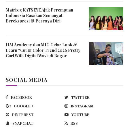
Matrix x KATSEYE Ajak Perempuan
Indonesia Rasakan Semangat
Berekspresi & Percaya Diri
HAI Academy dan MIG Gelar Look &
Learn “Cut & Color Trend 2026 Pretty
Curl With Digital Wave di Bogor
SOCIAL MEDIA
FACEBOOK
TWITTER
GOOGLE +
INSTAGRAM
PINTEREST
YOUTUBE
SNAPCHAT
RSS