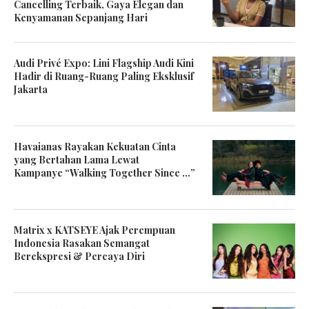
Cancelling Terbaik, Gaya Elegan dan
Kenyamanan Sepanjang Hari
Audi Privé Expo: Lini Flagship Audi Kini
Hadir di Ruang-Ruang Paling Eksklusif
Jakarta
Havaianas Rayakan Kekuatan Cinta
yang Bertahan Lama Lewat
Kampanye “Walking Together Since …”
Matrix x KATSEYE Ajak Perempuan
Indonesia Rasakan Semangat
Berekspresi & Percaya Diri