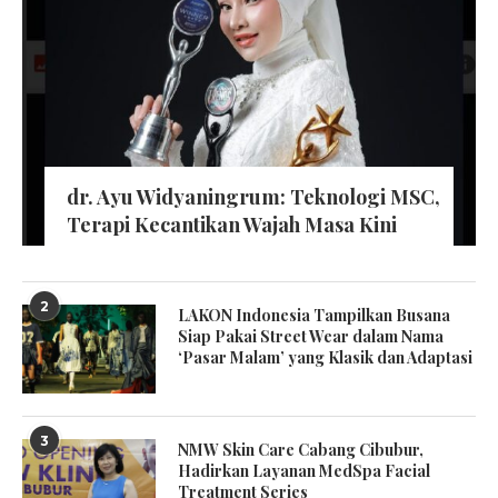
dr. Ayu Widyaningrum: Teknologi MSC,
Terapi Kecantikan Wajah Masa Kini
2
LAKON Indonesia Tampilkan Busana
Siap Pakai Street Wear dalam Nama
‘Pasar Malam’ yang Klasik dan Adaptasi
3
NMW Skin Care Cabang Cibubur,
Hadirkan Layanan MedSpa Facial
Treatment Series