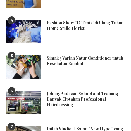
4
Fashion Show “D’Trois’ di Ulang Tahun
Home Smile Florist
5
Simak 3 Varian Natur Conditioner untuk
Kesehatan Rambut
6
Johnny Andrean School and Training
Banyak Ciptakan Professional
Hairdressing
7
Inilah Studio T Salon “New Hype” yang