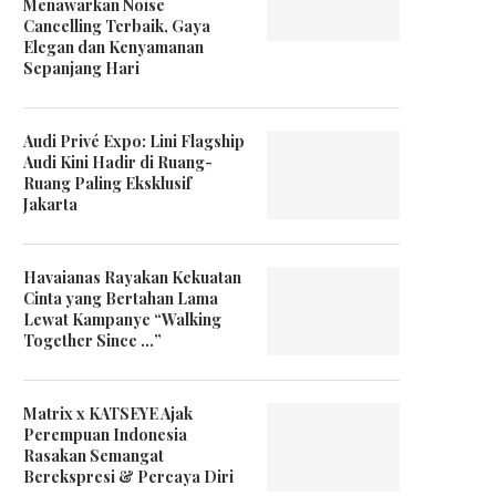
Menawarkan Noise
Cancelling Terbaik, Gaya
Elegan dan Kenyamanan
Sepanjang Hari
Audi Privé Expo: Lini Flagship
Audi Kini Hadir di Ruang-
Ruang Paling Eksklusif
Jakarta
Havaianas Rayakan Kekuatan
Cinta yang Bertahan Lama
Lewat Kampanye “Walking
Together Since …”
Matrix x KATSEYE Ajak
Perempuan Indonesia
Rasakan Semangat
Berekspresi & Percaya Diri