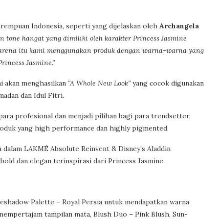
rempuan Indonesia, seperti yang dijelaskan oleh
Archangela
n tone hangat yang dimiliki oleh karakter Princess Jasmine
 karena itu kami menggunakan produk dengan warna-warna yang
rincess Jasmine.”
ni akan menghasilkan
“A Whole New Look”
yang cocok digunakan
dan dan Idul Fitri.
ra profesional dan menjadi pilihan bagi para trendsetter,
roduk yang high performance dan highly pigmented.
 dalam LAKMÉ Absolute Reinvent & Disney’s Aladdin
old dan elegan terinspirasi dari Princess Jasmine.
Eyeshadow Palette – Royal Persia untuk mendapatkan warna
 mempertajam tampilan mata, Blush Duo – Pink Blush, Sun-