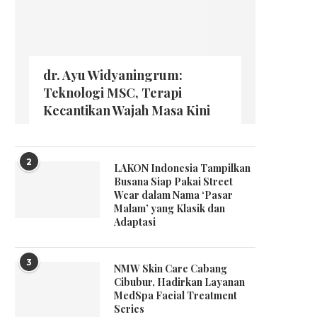
dr. Ayu Widyaningrum:
Teknologi MSC, Terapi
Kecantikan Wajah Masa Kini
2
LAKON Indonesia Tampilkan
Busana Siap Pakai Street
Wear dalam Nama ‘Pasar
Malam’ yang Klasik dan
Adaptasi
3
NMW Skin Care Cabang
Cibubur, Hadirkan Layanan
MedSpa Facial Treatment
Series