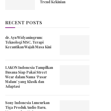
Trend Kekinian
RECENT POSTS
dr. Ayu Widyaningrum:
Teknologi MSC, Terapi
Kecantikan Wajah Masa Kini
LAKON Indonesia Tampilkan
Busana Siap Pakai Street
Wear dalam Nama ‘Pasar
Malam’ yang Klasik dan
Adaptasi
Sony Indonesia Luncurkan
Tiga Produk Audio Baru,