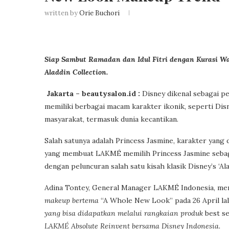
written by
Orie Buchori
Siap Sambut Ramadan dan Idul Fitri dengan Kurasi W
Aladdin Collection.
Jakarta – beautysalon.id :
Disney dikenal sebagai p
memiliki berbagai macam karakter ikonik, seperti Dis
masyarakat, termasuk dunia kecantikan.
Salah satunya adalah Princess Jasmine, karakter yang 
yang membuat LAKMÉ memilih Princess Jasmine sebaga
dengan peluncuran salah satu kisah klasik Disney’s ‘A
Adina Tontey, General Manager LAKMÉ Indonesia, m
makeup bertema
“A Whole New Look” pada 26 April lal
yang bisa didapatkan melalui rangkaian produk
best se
LAKMÉ Absolute Reinvent bersama Disney Indonesia.