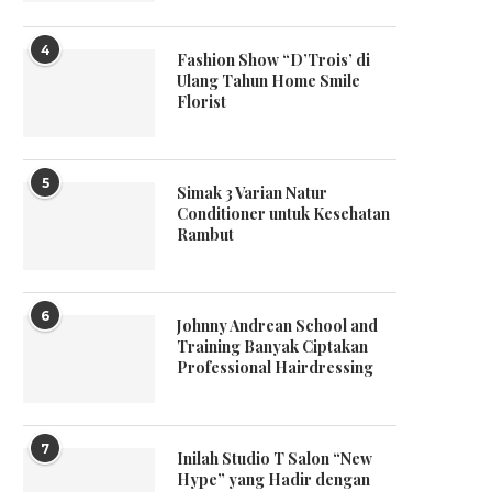
4
Fashion Show “D’Trois’ di
Ulang Tahun Home Smile
Florist
5
Simak 3 Varian Natur
Conditioner untuk Kesehatan
Rambut
6
Johnny Andrean School and
Training Banyak Ciptakan
Professional Hairdressing
7
Inilah Studio T Salon “New
Hype” yang Hadir dengan