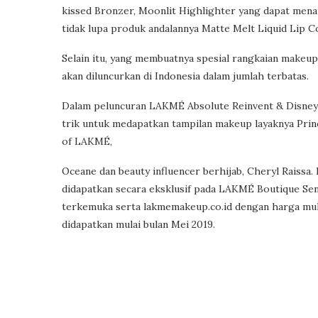
kissed Bronzer, Moonlit Highlighter yang dapat mena
tidak lupa produk andalannya Matte Melt Liquid Lip Co
Selain itu, yang membuatnya spesial rangkaian makeu
akan diluncurkan di Indonesia dalam jumlah terbatas.
Dalam peluncuran LAKMÉ Absolute Reinvent & Disney’s 
trik untuk medapatkan tampilan makeup layaknya Princ
of LAKMÉ,
Oceane dan beauty influencer berhijab, Cheryl Raissa.
didapatkan secara eksklusif pada LAKMÉ Boutique Sen
terkemuka serta lakmemakeup.co.id dengan harga mula
didapatkan mulai bulan Mei 2019.