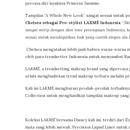
percaya diri layaknya Princess Jasmine.
Tampilan “A Whole New Look” sangat sesuai untuk pe
Chelsea sebagai Pro-stylist LAKMÉ Indonesia
, “
Ski
sangat mirip dengan skin tone perempuan Indonesia,
sesuai untuk mendapatkan look yang cantik elegan ala P
Chelsea mengatakan lebih jauh bahwa warna-warna i
oleh para trendsetter Indonesia untuk menyambut Rama
LAKMÉ, a trendsetting makeup brand yang dipercaya pa
selalu menghadirkan trend makeup terbaru melalui p
Kali ini LAKMÉ mengkurasi produk-produk terbaiknya
Collection untuk menghasilkan tampilan makeup yang b
Koleksi LAKMÉ bersama Disney kali ini, terdiri dari 
mata yang lebih mewah, Precision Liquid Liner untuk