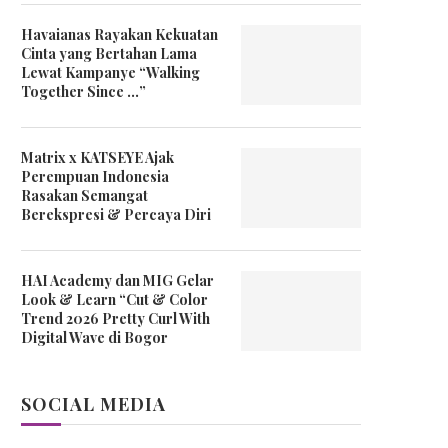
Havaianas Rayakan Kekuatan
Cinta yang Bertahan Lama
Lewat Kampanye “Walking
Together Since …”
Matrix x KATSEYE Ajak
Perempuan Indonesia
Rasakan Semangat
Berekspresi & Percaya Diri
HAI Academy dan MIG Gelar
Look & Learn “Cut & Color
Trend 2026 Pretty Curl With
Digital Wave di Bogor
SOCIAL MEDIA