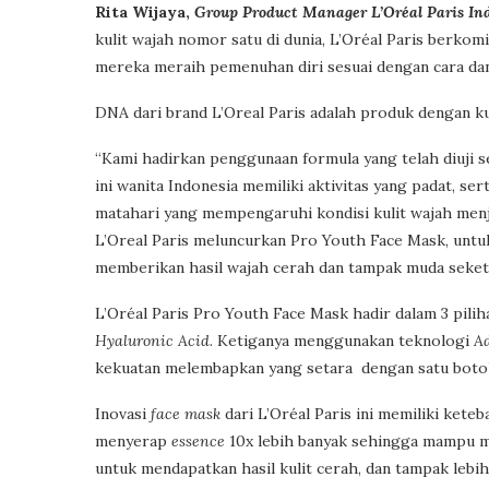
Rita Wijaya,
Group Product Manager L’Oréal Paris In
kulit wajah nomor satu di dunia, L’Oréal Paris berko
mereka meraih pemenuhan diri sesuai dengan cara da
DNA dari brand L’Oreal Paris adalah produk dengan kua
“Kami hadirkan penggunaan formula yang telah diuji 
ini wanita Indonesia memiliki aktivitas yang padat, s
matahari yang mempengaruhi kondisi kulit wajah menja
L’Oreal Paris meluncurkan Pro Youth Face Mask, unt
memberikan hasil wajah cerah dan tampak muda sek
L’Oréal Paris Pro Youth Face Mask hadir dalam 3 pilih
Hyaluronic Acid
. Ketiganya menggunakan teknologi
Ad
kekuatan melembapkan yang setara dengan satu botol
Inovasi
face mask
dari L’Oréal Paris ini memiliki ket
menyerap
essence
10x lebih banyak sehingga mampu me
untuk mendapatkan hasil kulit cerah, dan tampak lebi