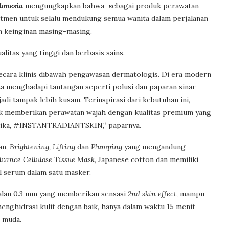
donesia
mengungkapkan bahwa
s
ebagai produk perawatan
mitmen untuk selalu mendukung semua wanita dalam perjalanan
n keinginan masing-masing.
litas yang tinggi dan berbasis sains.
secara klinis dibawah pengawasan dermatologis. Di era modern
erta menghadapi tantangan seperti polusi dan paparan sinar
di tampak lebih kusam. Terinspirasi dari kebutuhan ini,
uk memberikan perawatan wajah dengan kualitas premium yang
etika, #INSTANTRADIANTSKIN,“ paparnya.
an,
Brightening, Lifting
dan
Plumping
yang mengandung
vance Cellulose Tissue Mask
, Japanese cotton dan memiliki
 serum dalam satu masker.
ebalan 0.3 mm yang memberikan sensasi
2
nd skin effect
, mampu
nghidrasi kulit dengan baik, hanya dalam waktu 15 menit
h muda.