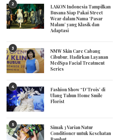
2
LAKON Indonesia Tampilkan
Busana Siap Pakai Street
Wear dalam Nama ‘Pasar
Malam’ yang Klasik dan
Adaptasi
3
NMW Skin Care Cabang
Cibubur, Hadirkan Layanan
MedSpa Facial Treatment
Series
4
Fashion Show “D’Trois’ di
Ulang Tahun Home Smile
Florist
5
Simak 3 Varian Natur
Conditioner untuk Kesehatan
Rambut