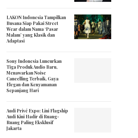
LAKON Indonesia Tampilkan
Busana Siap Pakai Street
Wear dalam Nama ‘Pasar
Malam’ yang Klasik dan
Adaptasi
Sony Indonesia Luncurkan
Tiga Produk Audio Baru,
Menawarkan Noise
Cancelling Terbaik, Gaya
Elegan dan Kenyamanan
Sepanjang Hari
Audi Privé Expo: Lini Flagship
Audi Kini Hadir di Ruang-
Ruang Paling Eksklusif
Jakarta