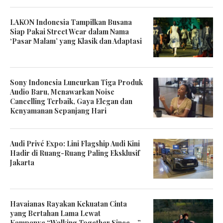
LAKON Indonesia Tampilkan Busana
Siap Pakai Street Wear dalam Nama
‘Pasar Malam’ yang Klasik dan Adaptasi
Sony Indonesia Luncurkan Tiga Produk
Audio Baru, Menawarkan Noise
Cancelling Terbaik, Gaya Elegan dan
Kenyamanan Sepanjang Hari
Audi Privé Expo: Lini Flagship Audi Kini
Hadir di Ruang-Ruang Paling Eksklusif
Jakarta
Havaianas Rayakan Kekuatan Cinta
yang Bertahan Lama Lewat
Kampanye “Walking Together Since …”