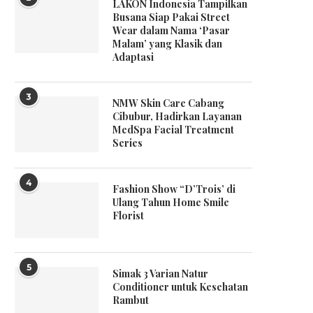
LAKON Indonesia Tampilkan
Busana Siap Pakai Street
Wear dalam Nama ‘Pasar
Malam’ yang Klasik dan
Adaptasi
3
NMW Skin Care Cabang
Cibubur, Hadirkan Layanan
MedSpa Facial Treatment
Series
4
Fashion Show “D’Trois’ di
Ulang Tahun Home Smile
Florist
5
Simak 3 Varian Natur
Conditioner untuk Kesehatan
Rambut