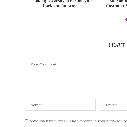
rina Adia
Talking Diversity in Fashion, on
Kia Salon
pening...
Rack and Runway,...
Customer S
LEAVE
Save my name, email, and website in this browser f