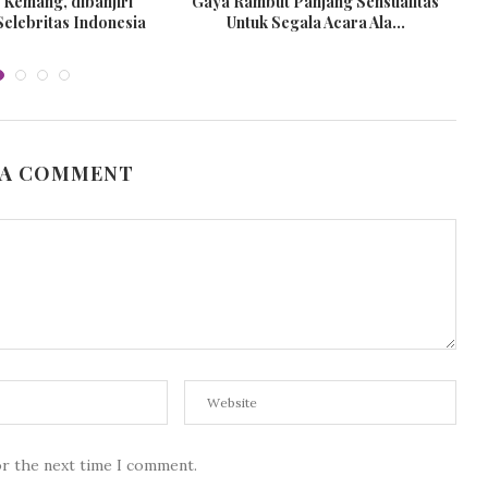
 Kemang, dibanjiri
Gaya Rambut Panjang Sensualitas
elebritas Indonesia
Untuk Segala Acara Ala...
 A COMMENT
or the next time I comment.