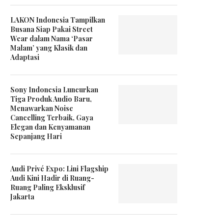
LAKON Indonesia Tampilkan
Busana Siap Pakai Street
Wear dalam Nama ‘Pasar
Malam’ yang Klasik dan
Adaptasi
Sony Indonesia Luncurkan
Tiga Produk Audio Baru,
Menawarkan Noise
Cancelling Terbaik, Gaya
Elegan dan Kenyamanan
Sepanjang Hari
Audi Privé Expo: Lini Flagship
Audi Kini Hadir di Ruang-
Ruang Paling Eksklusif
Jakarta