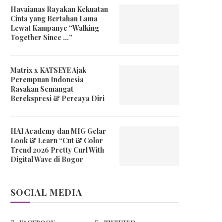
Havaianas Rayakan Kekuatan
Cinta yang Bertahan Lama
Lewat Kampanye “Walking
Together Since …”
Matrix x KATSEYE Ajak
Perempuan Indonesia
Rasakan Semangat
Berekspresi & Percaya Diri
HAI Academy dan MIG Gelar
Look & Learn “Cut & Color
Trend 2026 Pretty Curl With
Digital Wave di Bogor
SOCIAL MEDIA