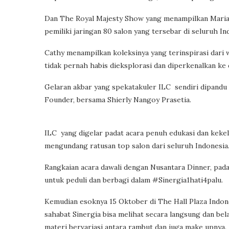
Dan The Royal Majesty Show yang menampilkan Maria ‘
pemiliki jaringan 80 salon yang tersebar di seluruh In
Cathy menampilkan koleksinya yang terinspirasi dari
tidak pernah habis dieksplorasi dan diperkenalkan ke d
Gelaran akbar yang spekatakuler ILC sendiri dipandu 
Founder, bersama Shierly Nangoy Prasetia.
ILC yang digelar padat acara penuh edukasi dan kekel
mengundang ratusan top salon dari seluruh Indonesia
Rangkaian acara dawali dengan Nusantara Dinner, pad
untuk peduli dan berbagi dalam #Sinergia1hati4palu.
Kemudian esoknya 15 Oktober di The Hall Plaza Indone
sahabat Sinergia bisa melihat secara langsung dan b
materi bervariasi antara rambut dan juga make upnya.