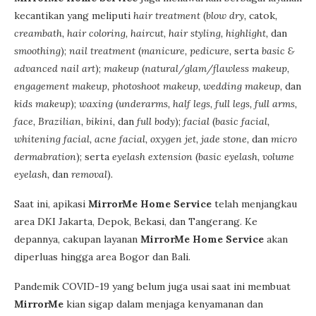
kecantikan yang meliputi
hair treatment
(
blow dry,
catok
,
creambath, hair coloring, haircut, hair styling, highlight,
dan
smoothing
);
nail treatment
(
manicure, pedicure,
serta
basic &
advanced nail art
);
makeup
(
natural/glam/flawless makeup,
engagement makeup, photoshoot makeup, wedding makeup,
dan
kids makeup
);
waxing
(
underarms, half legs, full legs, full arms,
face, Brazilian, bikini,
dan
full body
);
facial
(
basic facial,
whitening facial, acne facial, oxygen jet, jade stone,
dan
micro
dermabration
); serta
eyelash extension
(
basic eyelash, volume
eyelash,
dan
removal
).
Saat ini, apikasi
MirrorMe Home Service
telah menjangkau
area DKI Jakarta, Depok, Bekasi, dan Tangerang. Ke
depannya, cakupan layanan
MirrorMe Home Service
akan
diperluas hingga area Bogor dan Bali.
Pandemik COVID-19 yang belum juga usai saat ini membuat
MirrorMe
kian sigap dalam menjaga kenyamanan dan