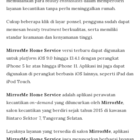
memudahkan para
beauty enthusiasts
dalam memperoleh
layanan kecantikan tanpa perlu meninggalkan rumah.
Cukup beberapa klik di layar ponsel, pengguna sudah dapat
memesan
beauty treatment
berkualitas, serta memiliki
standar keamanan dan kenyamanan tinggi.
MirrorMe Home Service
versi terbaru dapat digunakan
untuk
platform
iOS 9.0 hingga 13.4.1 dengan perangkat
iPhone 5 ke atas hingga iPhone 11. Aplikasi ini juga dapat
digunakan di perangkat berbasis iOS lainnya, seperti iPad dan
iPod Touch.
MirrorMe Home Service
adalah aplikasi perawatan
kecantikan
on-demand
yang diluncurkan oleh
MirrorMe
,
salon kecantikan yang berdiri sejak tahun 2015 di kawasan
Bintaro Sektor 7, Tangerang Selatan.
Layaknya layanan yang tersedia di salon
MirrorMe
, aplikasi
MirrorMe Home Service
juga menawarkan berbagai layanan