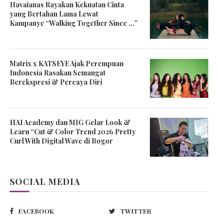
Havaianas Rayakan Kekuatan Cinta
yang Bertahan Lama Lewat
Kampanye “Walking Together Since …”
Matrix x KATSEYE Ajak Perempuan
Indonesia Rasakan Semangat
Berekspresi & Percaya Diri
HAI Academy dan MIG Gelar Look &
Learn “Cut & Color Trend 2026 Pretty
Curl With Digital Wave di Bogor
SOCIAL MEDIA
FACEBOOK
TWITTER