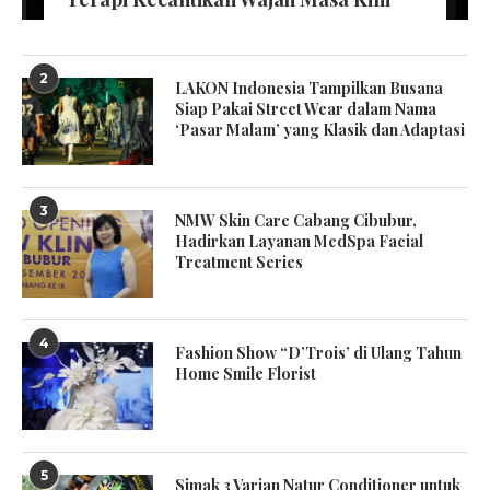
2
LAKON Indonesia Tampilkan Busana
Siap Pakai Street Wear dalam Nama
‘Pasar Malam’ yang Klasik dan Adaptasi
3
NMW Skin Care Cabang Cibubur,
Hadirkan Layanan MedSpa Facial
Treatment Series
4
Fashion Show “D’Trois’ di Ulang Tahun
Home Smile Florist
5
Simak 3 Varian Natur Conditioner untuk