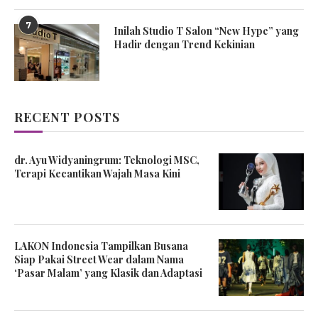
7
Inilah Studio T Salon “New Hype” yang
Hadir dengan Trend Kekinian
RECENT POSTS
dr. Ayu Widyaningrum: Teknologi MSC,
Terapi Kecantikan Wajah Masa Kini
LAKON Indonesia Tampilkan Busana
Siap Pakai Street Wear dalam Nama
‘Pasar Malam’ yang Klasik dan Adaptasi