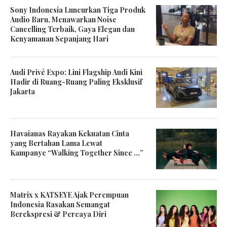
Sony Indonesia Luncurkan Tiga Produk
Audio Baru, Menawarkan Noise
Cancelling Terbaik, Gaya Elegan dan
Kenyamanan Sepanjang Hari
Audi Privé Expo: Lini Flagship Audi Kini
Hadir di Ruang-Ruang Paling Eksklusif
Jakarta
Havaianas Rayakan Kekuatan Cinta
yang Bertahan Lama Lewat
Kampanye “Walking Together Since …”
Matrix x KATSEYE Ajak Perempuan
Indonesia Rasakan Semangat
Berekspresi & Percaya Diri