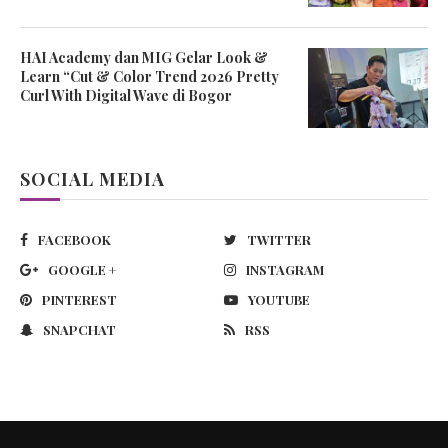
HAI Academy dan MIG Gelar Look &
Learn “Cut & Color Trend 2026 Pretty
Curl With Digital Wave di Bogor
SOCIAL MEDIA
FACEBOOK
TWITTER
GOOGLE +
INSTAGRAM
PINTEREST
YOUTUBE
SNAPCHAT
RSS