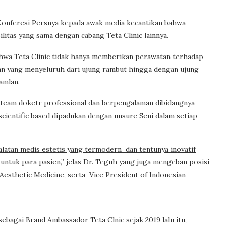
Konferesi Persnya kepada awak media kecantikan bahwa
litas yang sama dengan cabang Teta Clinic lainnya.
hwa Teta Clinic tidak hanya memberikan perawatan terhadap
an yang menyeluruh dari ujung rambut hingga dengan ujung
amlan.
h team doketr professional dan berpengalaman dibidangnya
cientific based dipadukan dengan unsure Seni dalam setiap
alatan medis estetis yang termodern dan tentunya inovatif
untuk para pasien,” jelas Dr. Teguh yang juga mengeban posisi
 Aesthetic Medicine, serta Vice President of Indonesian
sebagai Brand Ambassador Teta Clnic sejak 2019 lalu itu,