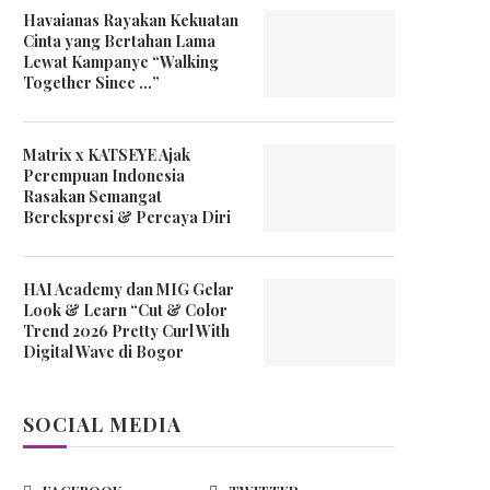
Havaianas Rayakan Kekuatan
Cinta yang Bertahan Lama
Lewat Kampanye “Walking
Together Since …”
Matrix x KATSEYE Ajak
Perempuan Indonesia
Rasakan Semangat
Berekspresi & Percaya Diri
HAI Academy dan MIG Gelar
Look & Learn “Cut & Color
Trend 2026 Pretty Curl With
Digital Wave di Bogor
SOCIAL MEDIA