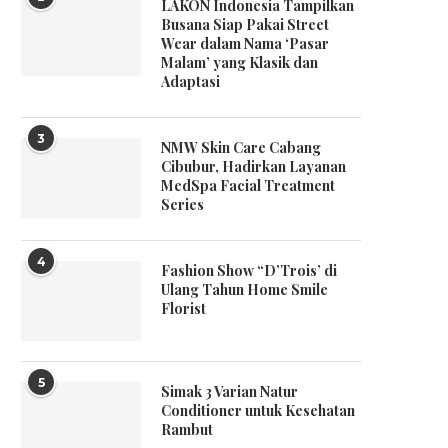
LAKON Indonesia Tampilkan
Busana Siap Pakai Street
Wear dalam Nama ‘Pasar
Malam’ yang Klasik dan
Adaptasi
3
NMW Skin Care Cabang
Cibubur, Hadirkan Layanan
MedSpa Facial Treatment
Series
4
Fashion Show “D’Trois’ di
Ulang Tahun Home Smile
Florist
5
Simak 3 Varian Natur
Conditioner untuk Kesehatan
Rambut