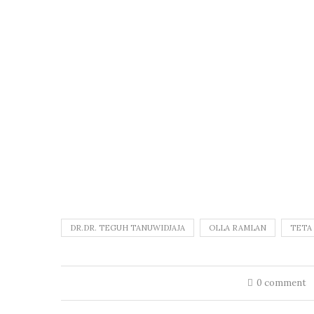
DR.DR. TEGUH TANUWIDJAJA
OLLA RAMLAN
TETA 
0 comment