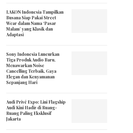
LAKON Indonesia Tampilkan
Busana Siap Pakai Street
Wear dalam Nama ‘Pasar
Malam’ yang Klasik dan
Adaptasi
Sony Indonesia Luncurkan
Tiga Produk Audio Baru,
Menawarkan Noise
Cancelling Terbaik, Gaya
Elegan dan Kenyamanan
Sepanjang Hari
Audi Privé Expo: Lini Flagship
Audi Kini Hadir di Ruang-
Ruang Paling Eksklusif
Jakarta