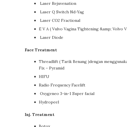
Laser Rejuvenation
Laser Q Switch Nd-Yag
Laser CO2 Fractional
E V A ( Vulvo Vagina Tightening &amp; Volvo V
Laser Diode
Face Treatment
Threadlift ( Tarik Benang )dengan menggunaka
Fix – Pyramid
HIFU
Radio Frequency Facelift
Oxygeneo 3-in-1 Super facial
Hydropeel
Inj. Treatment
Botox