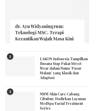
dr. Ayu Widyaningrum:
Teknologi MSC, Terapi
Kecantikan Wajah Masa Kini
2
LAKON Indonesia Tampilkan
Busana Siap Pakai Street
Wear dalam Nama ‘Pasar
Malam’ yang Klasik dan
Adaptasi
3
NMW Skin Care Cabang
Cibubur, Hadirkan Layanan
MedSpa Facial Treatment
Series