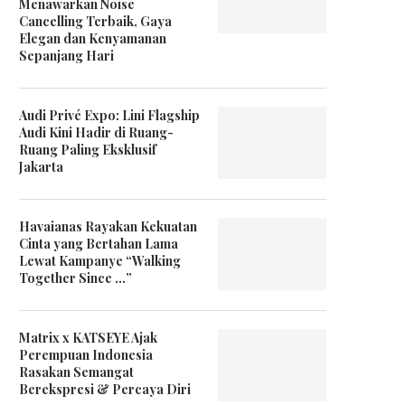
Menawarkan Noise
Cancelling Terbaik, Gaya
Elegan dan Kenyamanan
Sepanjang Hari
Audi Privé Expo: Lini Flagship
Audi Kini Hadir di Ruang-
Ruang Paling Eksklusif
Jakarta
Havaianas Rayakan Kekuatan
Cinta yang Bertahan Lama
Lewat Kampanye “Walking
Together Since …”
Matrix x KATSEYE Ajak
Perempuan Indonesia
Rasakan Semangat
Berekspresi & Percaya Diri