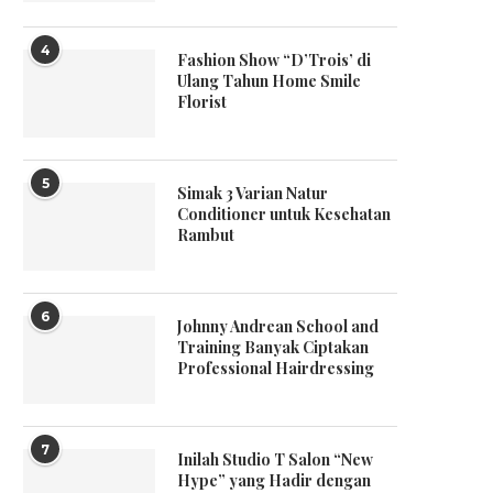
4
Fashion Show “D’Trois’ di
Ulang Tahun Home Smile
Florist
5
Simak 3 Varian Natur
Conditioner untuk Kesehatan
Rambut
6
Johnny Andrean School and
Training Banyak Ciptakan
Professional Hairdressing
7
Inilah Studio T Salon “New
Hype” yang Hadir dengan