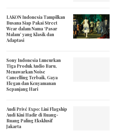
LAKON Indonesia Tampilkan
Busana Siap Pakai Street
Wear dalam Nama ‘Pasar
Malam’ yang Klasik dan
Adaptasi
Sony Indonesia Luncurkan
Tiga Produk Audio Baru,
Menawarkan Noise
Cancelling Terbaik, Gaya
Elegan dan Kenyamanan
Sepanjang Hari
Audi Privé Expo: Lini Flagship
Audi Kini Hadir di Ruang-
Ruang Paling Eksklusif
Jakarta