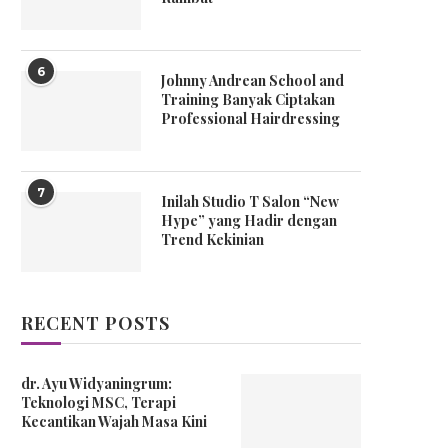
6
Johnny Andrean School and
Training Banyak Ciptakan
Professional Hairdressing
7
Inilah Studio T Salon “New
Hype” yang Hadir dengan
Trend Kekinian
RECENT POSTS
dr. Ayu Widyaningrum:
Teknologi MSC, Terapi
Kecantikan Wajah Masa Kini