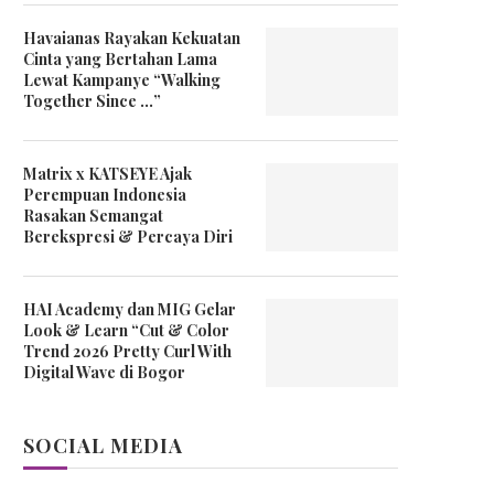
Havaianas Rayakan Kekuatan
Cinta yang Bertahan Lama
Lewat Kampanye “Walking
Together Since …”
Matrix x KATSEYE Ajak
Perempuan Indonesia
Rasakan Semangat
Berekspresi & Percaya Diri
HAI Academy dan MIG Gelar
Look & Learn “Cut & Color
Trend 2026 Pretty Curl With
Digital Wave di Bogor
SOCIAL MEDIA