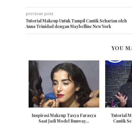
previous post
Tutorial Makeup Untuk Tampil Cantik Seharian oleh
Anna Trinidad dengan Maybelline New York
YOU M
Inspirasi Makeup Tasya Farasya
Tutorial 
Saat Jadi Model Runway...
Cantik Se