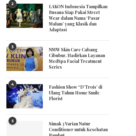
2
LAKON Indonesia Tampilkan
Busana Siap Pakai Street
Wear dalam Nama ‘Pasar
Malam’ yang Klasik dan
Adaptasi
3
NMW Skin Care Cabang
Cibubur, Hadirkan Layanan
MedSpa Facial Treatment
Series
4
Fashion Show “D’Trois’ di
Ulang Tahun Home Smile
Florist
5
Simak 3 Varian Natur
Conditioner untuk Kesehatan
Rambut