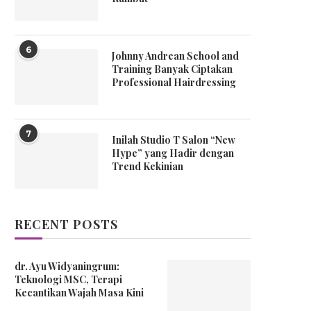
6
Johnny Andrean School and
Training Banyak Ciptakan
Professional Hairdressing
7
Inilah Studio T Salon “New
Hype” yang Hadir dengan
Trend Kekinian
RECENT POSTS
dr. Ayu Widyaningrum:
Teknologi MSC, Terapi
Kecantikan Wajah Masa Kini