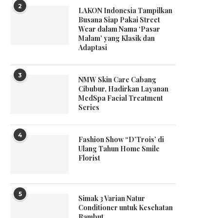
2
LAKON Indonesia Tampilkan
Busana Siap Pakai Street
Wear dalam Nama ‘Pasar
Malam’ yang Klasik dan
Adaptasi
3
NMW Skin Care Cabang
Cibubur, Hadirkan Layanan
MedSpa Facial Treatment
Series
4
Fashion Show “D’Trois’ di
Ulang Tahun Home Smile
Florist
5
Simak 3 Varian Natur
Conditioner untuk Kesehatan
Rambut