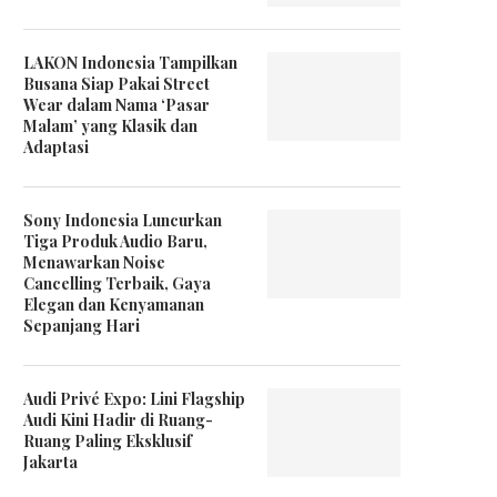
LAKON Indonesia Tampilkan
Busana Siap Pakai Street
Wear dalam Nama ‘Pasar
Malam’ yang Klasik dan
Adaptasi
Sony Indonesia Luncurkan
Tiga Produk Audio Baru,
Menawarkan Noise
Cancelling Terbaik, Gaya
Elegan dan Kenyamanan
Sepanjang Hari
Audi Privé Expo: Lini Flagship
Audi Kini Hadir di Ruang-
Ruang Paling Eksklusif
Jakarta