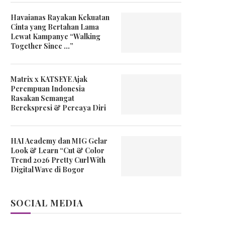
Havaianas Rayakan Kekuatan
Cinta yang Bertahan Lama
Lewat Kampanye “Walking
Together Since …”
Matrix x KATSEYE Ajak
Perempuan Indonesia
Rasakan Semangat
Berekspresi & Percaya Diri
HAI Academy dan MIG Gelar
Look & Learn “Cut & Color
Trend 2026 Pretty Curl With
Digital Wave di Bogor
SOCIAL MEDIA