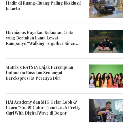
Hadir di Ruang-Ruang Paling Eksklusif
Jakarta
Havaianas Rayakan Kekuatan Cinta
yang Bertahan Lama Lewat
Kampanye “Walking Together Since …”
Matrix x KATSEYE Ajak Perempuan
Indonesia Rasakan Semangat
Berekspresi & Percaya Diri
HAI Academy dan MIG Gelar Look &
Learn “Cut & Color Trend 2026 Pretty
Curl With Digital Wave di Bogor