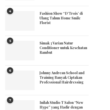
4
Fashion Show “D’Trois’ di
Ulang Tahun Home Smile
Florist
5
Simak 3 Varian Natur
Conditioner untuk Kesehatan
Rambut
6
Johnny Andrean School and
Training Banyak Ciptakan
Professional Hairdressing
7
Inilah Studio T Salon “New
Hype” yang Hadir dengan