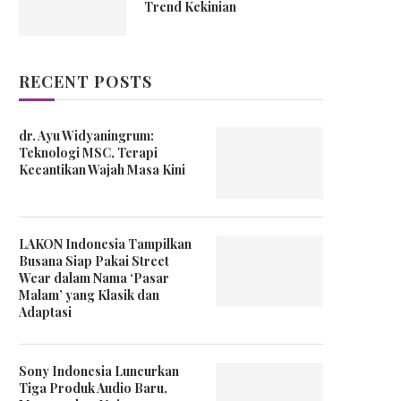
Trend Kekinian
RECENT POSTS
dr. Ayu Widyaningrum:
Teknologi MSC, Terapi
Kecantikan Wajah Masa Kini
LAKON Indonesia Tampilkan
Busana Siap Pakai Street
Wear dalam Nama ‘Pasar
Malam’ yang Klasik dan
Adaptasi
Sony Indonesia Luncurkan
Tiga Produk Audio Baru,