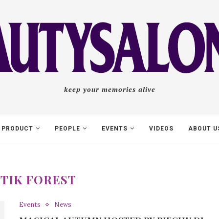
keep your memories alive
PRODUCT
PEOPLE
EVENTS
VIDEOS
ABOUT U
TIK FOREST
Events
News