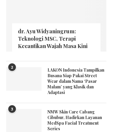
dr. Ayu Widyaningrum:
Teknologi MSC, Terapi
Kecantikan Wajah Masa Kini
2
LAKON Indonesia Tampilkan
Busana Siap Pakai Street
Wear dalam Nama ‘Pasar
Malam’ yang Klasik dan
Adaptasi
3
NMW Skin Care Cabang
Cibubur, Hadirkan Layanan
MedSpa Facial Treatment
Series