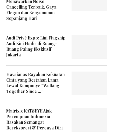
Menawarkan Noise
Cancelling Terbaik, Gaya
Elegan dan Kenyamanan
Sepanjang Hari
Audi Privé Expo: Lini Flagship
Audi Kini Hadir di Ruang-
Ruang Paling Eksklusif
Jakarta
Havaianas Rayakan Kekuatan
Cinta yang Bertahan Lama
Lewat Kampanye “Walking
Together Since …”
Matrix x KATSEYE Ajak
Perempuan Indonesia
Rasakan Semangat
Berekspresi & Percaya Diri