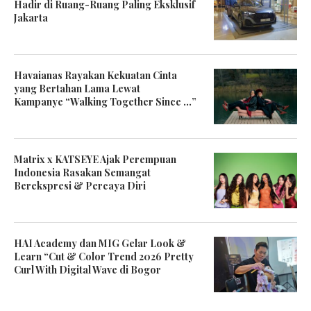
Hadir di Ruang-Ruang Paling Eksklusif
Jakarta
Havaianas Rayakan Kekuatan Cinta
yang Bertahan Lama Lewat
Kampanye “Walking Together Since …”
Matrix x KATSEYE Ajak Perempuan
Indonesia Rasakan Semangat
Berekspresi & Percaya Diri
HAI Academy dan MIG Gelar Look &
Learn “Cut & Color Trend 2026 Pretty
Curl With Digital Wave di Bogor