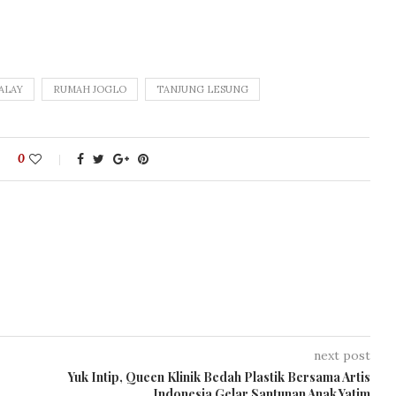
ALAY
RUMAH JOGLO
TANJUNG LESUNG
0
next post
Yuk Intip, Queen Klinik Bedah Plastik Bersama Artis
Indonesia Gelar Santunan Anak Yatim