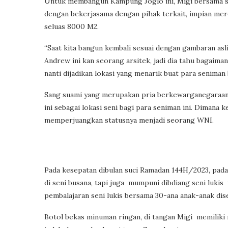
Untuk membangun Kampung Joglo ini, Migi bersama su
dengan bekerjasama dengan pihak terkait, impian mer
seluas 8000 M2.
“Saat kita bangun kembali sesuai dengan gambaran asliny
Andrew ini kan seorang arsitek, jadi dia tahu bagaim
nanti dijadikan lokasi yang menarik buat para seniman 
Sang suami yang merupakan pria berkewarganegaraa
ini sebagai lokasi seni bagi para seniman ini. Dimana 
memperjuangkan statusnya menjadi seorang WNI.
Pada kesepatan dibulan suci Ramadan 144H/2023, pada
di seni busana, tapi juga mumpuni dibdiang seni lukis 
pembalajaran seni lukis bersama 30-ana anak-anak dis
Botol bekas minuman ringan, di tangan Migi memiliki 