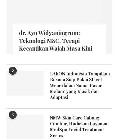
dr. Ayu Widyaningrum:
Teknologi MSC, Terapi
Kecantikan Wajah Masa Kini
2
LAKON Indonesia Tampilkan
Busana Siap Pakai Street
Wear dalam Nama ‘Pasar
Malam’ yang Klasik dan
Adaptasi
3
NMW Skin Care Cabang
Cibubur, Hadirkan Layanan
MedSpa Facial Treatment
Series