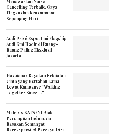
Menawarkan Noise
Cancelling Terbaik, Gaya
Elegan dan Kenyamanan
Sepanjang Hari
Audi Privé Expo: Lini Flagship
Audi Kini Hadir di Ruang-
Ruang Paling Eksklusif
Jakarta
Havaianas Rayakan Kekuatan
Cinta yang Bertahan Lama
Lewat Kampanye “Walking
Together Since …”
Matrix x KATSEYE Ajak
Perempuan Indonesia
Rasakan Semangat
Berekspresi & Percaya Diri