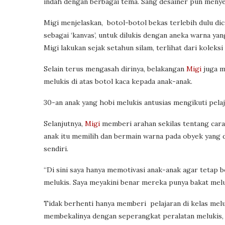
indah dengan berbagai tema. Sang desainer pun meny
Migi menjelaskan, botol-botol bekas terlebih dulu di
sebagai ‘kanvas’, untuk dilukis dengan aneka warna 
Migi lakukan sejak setahun silam, terlihat dari koleksi
Selain terus mengasah dirinya, belakangan
Migi
juga m
melukis di atas botol kaca kepada anak-anak.
30-an anak yang hobi melukis antusias mengikuti pelaj
Selanjutnya,
Migi
memberi arahan sekilas tentang cara
anak itu memilih dan bermain warna pada obyek yang d
sendiri.
“Di sini saya hanya memotivasi anak-anak agar tetap 
melukis. Saya meyakini benar mereka punya bakat meluk
Tidak berhenti hanya memberi pelajaran di kelas me
membekalinya dengan seperangkat peralatan meluki