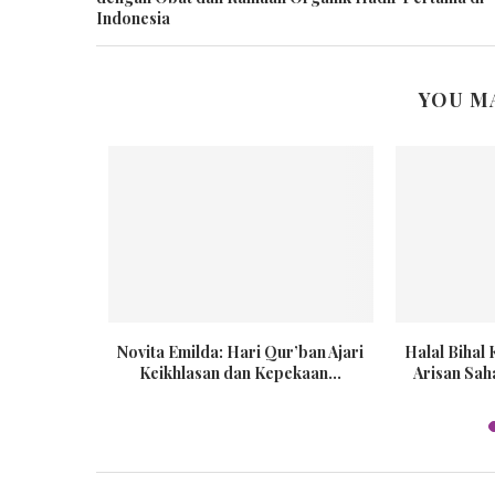
Indonesia
YOU M
e Up adalah
Novita Emilda: Hari Qur’ban Ajari
Halal Bihal
Keikhlasan dan Kepekaan...
Arisan Sah