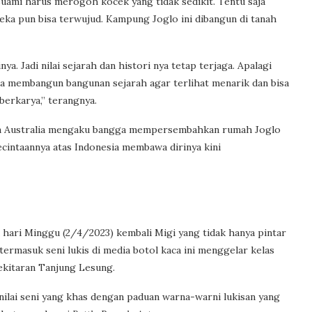
ami harus merogoh kocek yang tidak sedikit. Tentu saja
eka pun bisa terwujud. Kampung Joglo ini dibangun di tanah
a. Jadi nilai sejarah dan histori nya tetap terjaga. Apalagi
ana membangun bangunan sejarah agar terlihat menarik dan bisa
berkarya,” terangnya.
n Australia mengaku bangga mempersembahkan rumah Joglo
kecintaannya atas Indonesia membawa dirinya kini
 hari Minggu (2/4/2023) kembali Migi yang tidak hanya pintar
termasuk seni lukis di media botol kaca ini menggelar kelas
ekitaran Tanjung Lesung.
nilai seni yang khas dengan paduan warna-warni lukisan yang