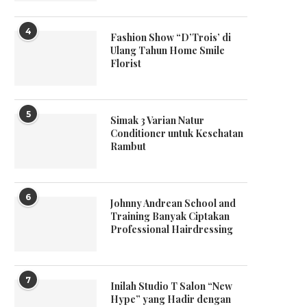
4
Fashion Show “D’Trois’ di
Ulang Tahun Home Smile
Florist
5
Simak 3 Varian Natur
Conditioner untuk Kesehatan
Rambut
6
Johnny Andrean School and
Training Banyak Ciptakan
Professional Hairdressing
7
Inilah Studio T Salon “New
Hype” yang Hadir dengan