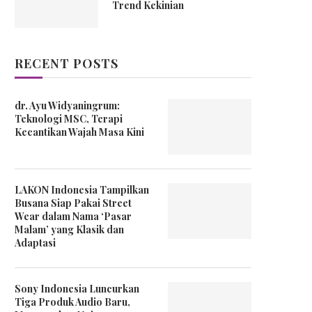
Trend Kekinian
RECENT POSTS
dr. Ayu Widyaningrum:
Teknologi MSC, Terapi
Kecantikan Wajah Masa Kini
LAKON Indonesia Tampilkan
Busana Siap Pakai Street
Wear dalam Nama ‘Pasar
Malam’ yang Klasik dan
Adaptasi
Sony Indonesia Luncurkan
Tiga Produk Audio Baru,