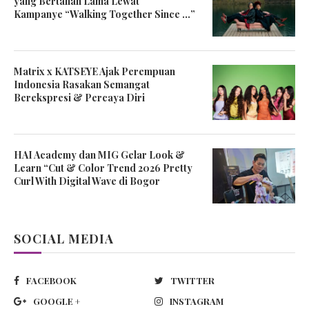
yang Bertahan Lama Lewat
Kampanye “Walking Together Since …”
Matrix x KATSEYE Ajak Perempuan
Indonesia Rasakan Semangat
Berekspresi & Percaya Diri
HAI Academy dan MIG Gelar Look &
Learn “Cut & Color Trend 2026 Pretty
Curl With Digital Wave di Bogor
SOCIAL MEDIA
FACEBOOK
TWITTER
GOOGLE +
INSTAGRAM