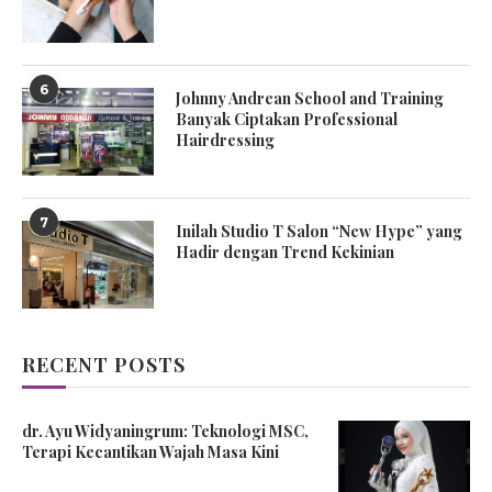
6
Johnny Andrean School and Training
Banyak Ciptakan Professional
Hairdressing
7
Inilah Studio T Salon “New Hype” yang
Hadir dengan Trend Kekinian
RECENT POSTS
dr. Ayu Widyaningrum: Teknologi MSC,
Terapi Kecantikan Wajah Masa Kini