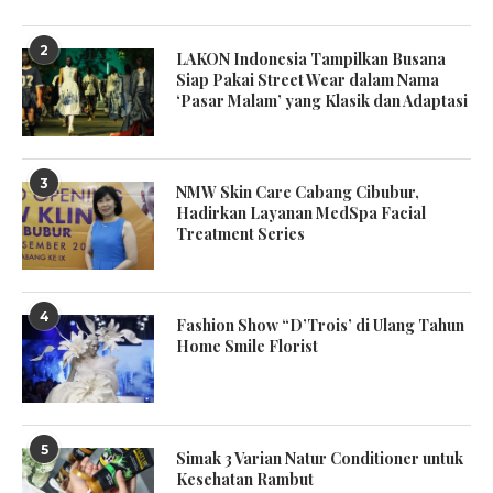
2
LAKON Indonesia Tampilkan Busana
Siap Pakai Street Wear dalam Nama
‘Pasar Malam’ yang Klasik dan Adaptasi
3
NMW Skin Care Cabang Cibubur,
Hadirkan Layanan MedSpa Facial
Treatment Series
4
Fashion Show “D’Trois’ di Ulang Tahun
Home Smile Florist
5
Simak 3 Varian Natur Conditioner untuk
Kesehatan Rambut