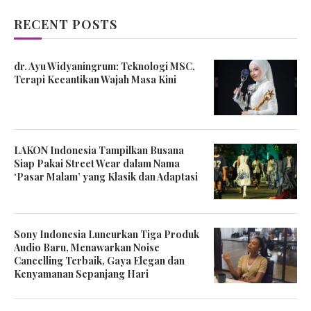
RECENT POSTS
dr. Ayu Widyaningrum: Teknologi MSC,
Terapi Kecantikan Wajah Masa Kini
LAKON Indonesia Tampilkan Busana
Siap Pakai Street Wear dalam Nama
‘Pasar Malam’ yang Klasik dan Adaptasi
Sony Indonesia Luncurkan Tiga Produk
Audio Baru, Menawarkan Noise
Cancelling Terbaik, Gaya Elegan dan
Kenyamanan Sepanjang Hari