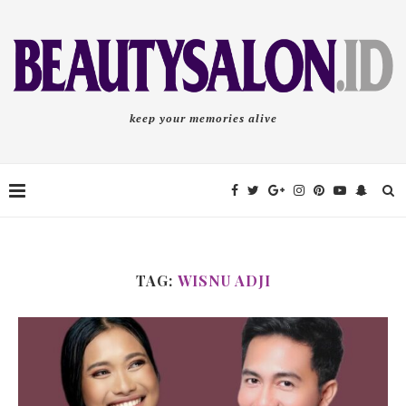
keep your memories alive
TAG:
WISNU ADJI