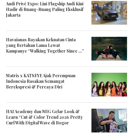
Audi Privé Expo: Lini Flagship Audi Kini
Hadir di Ruang-Ruang Paling Eksklusif
Jakarta
Havaianas Rayakan Kekuatan Cinta
yang Bertahan Lama Lewat
Kampanye “Walking Together Since …”
Matrix x KATSEYE Ajak Perempuan
Indonesia Rasakan Semangat
Berekspresi & Percaya Diri
HAI Academy dan MIG Gelar Look &
Learn “Cut & Color Trend 2026 Pretty
Curl With Digital Wave di Bogor