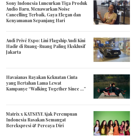
Sony Indonesia Luncurkan Tiga Produk
Audio Baru, Menawarkan Noise
Cancelling Terbaik, Gaya Elegan dan
Kenyamanan Sepanjang Hari
Audi Privé Expo: Lini Flagship Audi Kini
Hadir di Ruang-Ruang Paling Eksklusif
Jakarta
Havaianas Rayakan Kekuatan Cinta
yang Bertahan Lama Lewat
Kampanye “Walking Together Since …”
Matrix x KATSEYE Ajak Perempuan
Indonesia Rasakan Semangat
Berekspresi & Percaya Diri