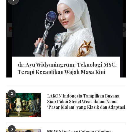
dr. Ayu Widyaningrum: Teknologi MSC,
Terapi Kecantikan Wajah Masa Kini
2
LAKON Indonesia Tampilkan Busana
Siap Pakai Street Wear dalam Nama
‘Pasar Malam’ yang Klasik dan Adaptasi
3
NMW Skin Care Cabang Cibubur,