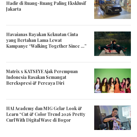
Hadir di Ruang-Ruang Paling Eksklusif
Jakarta
Havaianas Rayakan Kekuatan Cinta
yang Bertahan Lama Lewat
Kampanye “Walking Together Since …”
Matrix x KATSEYE Ajak Perempuan
Indonesia Rasakan Semangat
Berekspresi & Percaya Diri
HAI Academy dan MIG Gelar Look &
Learn “Cut & Color Trend 2026 Pretty
Curl With Digital Wave di Bogor