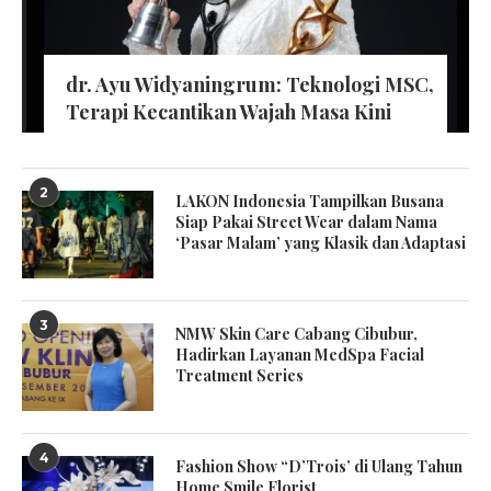
dr. Ayu Widyaningrum: Teknologi MSC,
Terapi Kecantikan Wajah Masa Kini
2
LAKON Indonesia Tampilkan Busana
Siap Pakai Street Wear dalam Nama
‘Pasar Malam’ yang Klasik dan Adaptasi
3
NMW Skin Care Cabang Cibubur,
Hadirkan Layanan MedSpa Facial
Treatment Series
4
Fashion Show “D’Trois’ di Ulang Tahun
Home Smile Florist