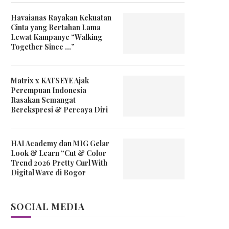
Havaianas Rayakan Kekuatan
Cinta yang Bertahan Lama
Lewat Kampanye “Walking
Together Since …”
Matrix x KATSEYE Ajak
Perempuan Indonesia
Rasakan Semangat
Berekspresi & Percaya Diri
HAI Academy dan MIG Gelar
Look & Learn “Cut & Color
Trend 2026 Pretty Curl With
Digital Wave di Bogor
SOCIAL MEDIA