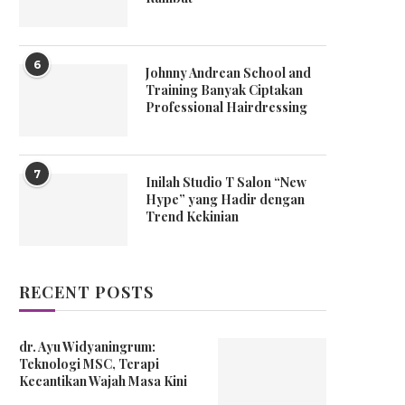
6
Johnny Andrean School and
Training Banyak Ciptakan
Professional Hairdressing
7
Inilah Studio T Salon “New
Hype” yang Hadir dengan
Trend Kekinian
RECENT POSTS
dr. Ayu Widyaningrum:
Teknologi MSC, Terapi
Kecantikan Wajah Masa Kini