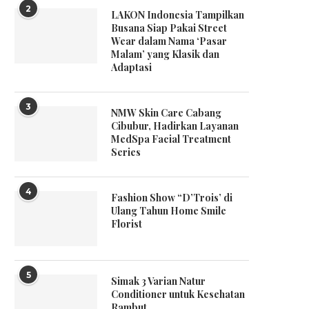
2
LAKON Indonesia Tampilkan
Busana Siap Pakai Street
Wear dalam Nama ‘Pasar
Malam’ yang Klasik dan
Adaptasi
3
NMW Skin Care Cabang
Cibubur, Hadirkan Layanan
MedSpa Facial Treatment
Series
4
Fashion Show “D’Trois’ di
Ulang Tahun Home Smile
Florist
5
Simak 3 Varian Natur
Conditioner untuk Kesehatan
Rambut