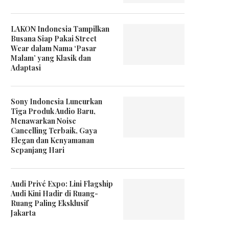
LAKON Indonesia Tampilkan
Busana Siap Pakai Street
Wear dalam Nama ‘Pasar
Malam’ yang Klasik dan
Adaptasi
Sony Indonesia Luncurkan
Tiga Produk Audio Baru,
Menawarkan Noise
Cancelling Terbaik, Gaya
Elegan dan Kenyamanan
Sepanjang Hari
Audi Privé Expo: Lini Flagship
Audi Kini Hadir di Ruang-
Ruang Paling Eksklusif
Jakarta