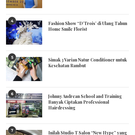
4
Fashion Show “D’Trois’ di Ulang Tahun
Home Smile Florist
5
Simak 3 Varian Natur Conditioner untuk
Kesehatan Rambut
6
Johnny Andrean School and Training
Banyak Ciptakan Professional
Hairdressing
7
Inilah Studio T Salon “New Hype” yang