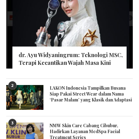
dr. Ayu Widyaningrum: Teknologi MSC,
Terapi Kecantikan Wajah Masa Kini
2
LAKON Indonesia Tampilkan Busana
Siap Pakai Street Wear dalam Nama
‘Pasar Malam’ yang Klasik dan Adaptasi
3
NMW Skin Care Cabang Cibubur,
Hadirkan Layanan MedSpa Facial
Treatment Series