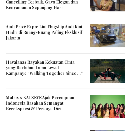
Cancelling Terbaik, Gaya Elegan dan
Kenyamanan Sepanjang Hari
Audi Privé Expo: Lini Flagship Audi Kini
Hadir di Ruang-Ruang Paling Eksklusif
Jakarta
Havaianas Rayakan Kekuatan Cinta
yang Bertahan Lama Lewat
Kampanye “Walking Together Since …”
Matrix x KATSEYE Ajak Perempuan
Indonesia Rasakan Semangat
Berekspresi & Percaya Diri