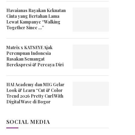
Havaianas Rayakan Kekuatan
Cinta yang Bertahan Lama
Lewat Kampanye “Walking
Together Since …”
Matrix x KATSEYE Ajak
Perempuan Indonesia
Rasakan Semangat
Berekspresi & Percaya Diri
HAI Academy dan MIG Gelar
Look & Learn “Cut & Color
Trend 2026 Pretty Curl With
Digital Wave di Bogor
SOCIAL MEDIA