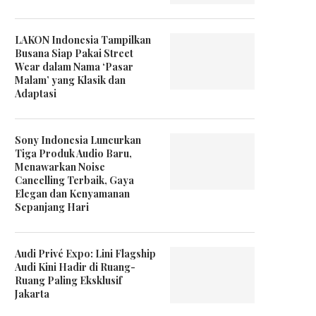
LAKON Indonesia Tampilkan
Busana Siap Pakai Street
Wear dalam Nama ‘Pasar
Malam’ yang Klasik dan
Adaptasi
Sony Indonesia Luncurkan
Tiga Produk Audio Baru,
Menawarkan Noise
Cancelling Terbaik, Gaya
Elegan dan Kenyamanan
Sepanjang Hari
Audi Privé Expo: Lini Flagship
Audi Kini Hadir di Ruang-
Ruang Paling Eksklusif
Jakarta