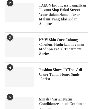
2
LAKON Indonesia Tampilkan
Busana Siap Pakai Street
Wear dalam Nama ‘Pasar
Malam’ yang Klasik dan
Adaptasi
3
NMW Skin Care Cabang
Cibubur, Hadirkan Layanan
MedSpa Facial Treatment
Series
4
Fashion Show “D’Trois’ di
Ulang Tahun Home Smile
Florist
5
Simak 3 Varian Natur
Conditioner untuk Kesehatan
Rambut