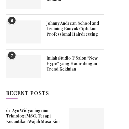
6
Johnny Andrean School and
Training Banyak Ciptakan
Professional Hairdressing
7
Inilah Studio T Salon “New
Hype” yang Hadir dengan
Trend Kekinian
RECENT POSTS
dr. Ayu Widyaningrum:
Teknologi MSC, Terapi
Kecantikan Wajah Masa Kini