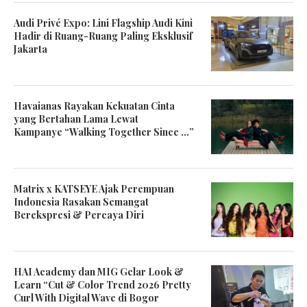
Audi Privé Expo: Lini Flagship Audi Kini
Hadir di Ruang-Ruang Paling Eksklusif
Jakarta
Havaianas Rayakan Kekuatan Cinta
yang Bertahan Lama Lewat
Kampanye “Walking Together Since …”
Matrix x KATSEYE Ajak Perempuan
Indonesia Rasakan Semangat
Berekspresi & Percaya Diri
HAI Academy dan MIG Gelar Look &
Learn “Cut & Color Trend 2026 Pretty
Curl With Digital Wave di Bogor