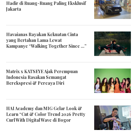
Hadir di Ruang-Ruang Paling Eksklusif
Jakarta
Havaianas Rayakan Kekuatan Cinta
yang Bertahan Lama Lewat
Kampanye “Walking Together Since …”
Matrix x KATSEYE Ajak Perempuan
Indonesia Rasakan Semangat
Berekspresi & Percaya Diri
HAI Academy dan MIG Gelar Look &
Learn “Cut & Color Trend 2026 Pretty
Curl With Digital Wave di Bogor