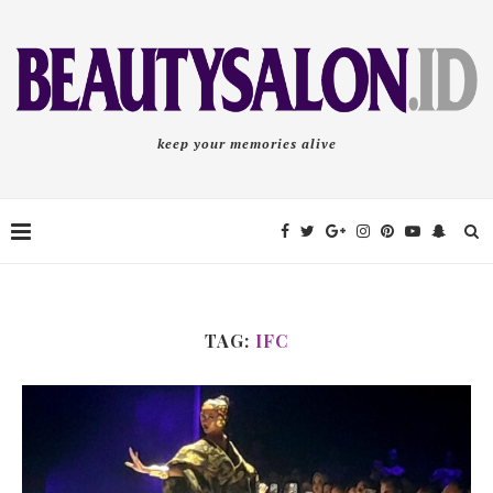
keep your memories alive
TAG:
IFC