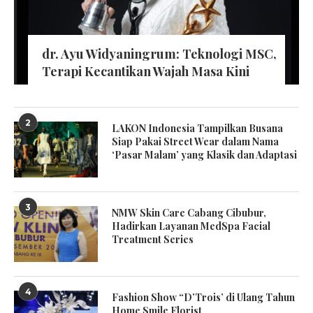
dr. Ayu Widyaningrum: Teknologi MSC,
Terapi Kecantikan Wajah Masa Kini
2
LAKON Indonesia Tampilkan Busana
Siap Pakai Street Wear dalam Nama
‘Pasar Malam’ yang Klasik dan Adaptasi
3
NMW Skin Care Cabang Cibubur,
Hadirkan Layanan MedSpa Facial
Treatment Series
4
Fashion Show “D’Trois’ di Ulang Tahun
Home Smile Florist