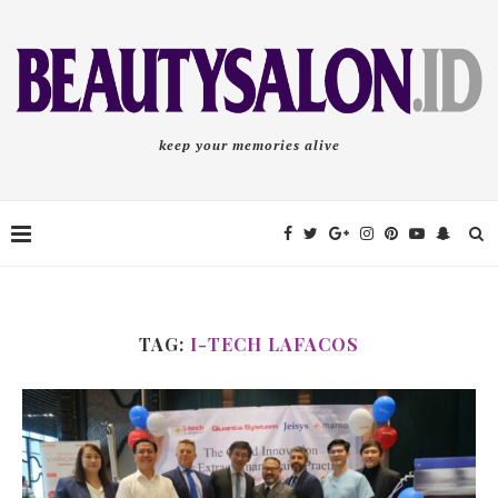
keep your memories alive
TAG:
I-TECH LAFACOS