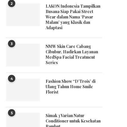
2
LAKON Indonesia Tampilkan
Busana Siap Pakai Street
Wear dalam Nama ‘Pasar
Malam’ yang Klasik dan
Adaptasi
3
NMW Skin Care Cabang
Cibubur, Hadirkan Layanan
MedSpa Facial Treatment
Series
4
Fashion Show “D’Trois’ di
Ulang Tahun Home Smile
Florist
5
Simak 3 Varian Natur
Conditioner untuk Kesehatan
Rambut