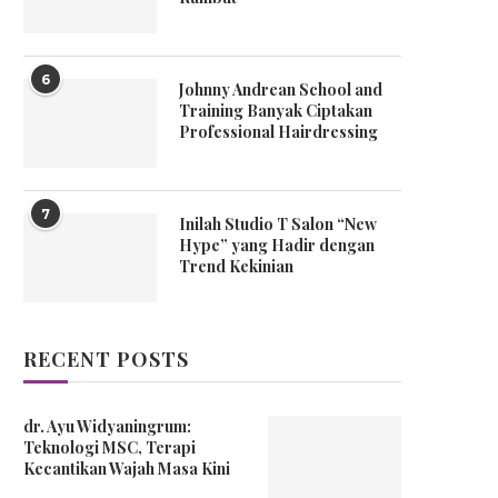
6
Johnny Andrean School and
Training Banyak Ciptakan
Professional Hairdressing
7
Inilah Studio T Salon “New
Hype” yang Hadir dengan
Trend Kekinian
RECENT POSTS
dr. Ayu Widyaningrum:
Teknologi MSC, Terapi
Kecantikan Wajah Masa Kini