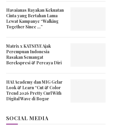
Havaianas Rayakan Kekuatan
Cinta yang Bertahan Lama
Lewat Kampanye “Walking
Together Since …”
Matrix x KATSEYE Ajak
Perempuan Indonesia
Rasakan Semangat
Berekspresi & Percaya Diri
HAI Academy dan MIG Gelar
Look & Learn “Cut & Color
Trend 2026 Pretty Curl With
Digital Wave di Bogor
SOCIAL MEDIA