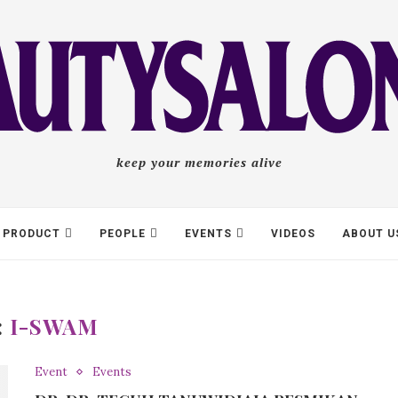
keep your memories alive
PRODUCT
PEOPLE
EVENTS
VIDEOS
ABOUT U
:
I-SWAM
Event
Events