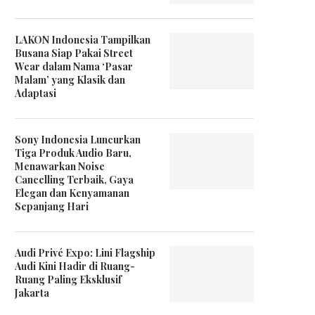
LAKON Indonesia Tampilkan
Busana Siap Pakai Street
Wear dalam Nama ‘Pasar
Malam’ yang Klasik dan
Adaptasi
Sony Indonesia Luncurkan
Tiga Produk Audio Baru,
Menawarkan Noise
Cancelling Terbaik, Gaya
Elegan dan Kenyamanan
Sepanjang Hari
Audi Privé Expo: Lini Flagship
Audi Kini Hadir di Ruang-
Ruang Paling Eksklusif
Jakarta