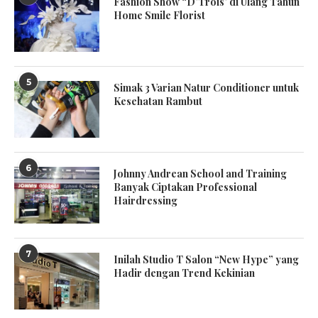
Fashion Show “D’Trois’ di Ulang Tahun
Home Smile Florist
5
Simak 3 Varian Natur Conditioner untuk
Kesehatan Rambut
6
Johnny Andrean School and Training
Banyak Ciptakan Professional
Hairdressing
7
Inilah Studio T Salon “New Hype” yang
Hadir dengan Trend Kekinian