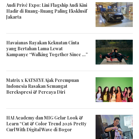
Audi Privé Expo: Lini Flagship Audi Kini
Hadir di Ruang-Ruang Paling Eksklusif
Jakarta
Havaianas Rayakan Kekuatan Cinta
yang Bertahan Lama Lewat
Kampanye “Walking Together Since …”
Matrix x KATSEYE Ajak Perempuan
Indonesia Rasakan Semangat
Berekspresi & Percaya Diri
HAI Academy dan MIG Gelar Look &
Learn “Cut & Color Trend 2026 Pretty
Curl With Digital Wave di Bogor