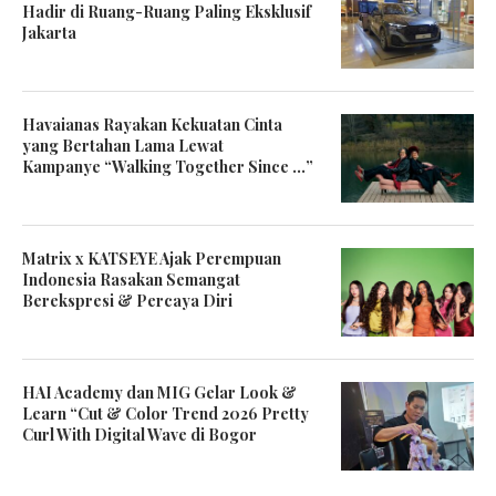
Hadir di Ruang-Ruang Paling Eksklusif
Jakarta
Havaianas Rayakan Kekuatan Cinta
yang Bertahan Lama Lewat
Kampanye “Walking Together Since …”
Matrix x KATSEYE Ajak Perempuan
Indonesia Rasakan Semangat
Berekspresi & Percaya Diri
HAI Academy dan MIG Gelar Look &
Learn “Cut & Color Trend 2026 Pretty
Curl With Digital Wave di Bogor