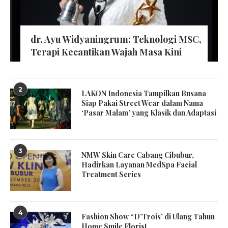
dr. Ayu Widyaningrum: Teknologi MSC,
Terapi Kecantikan Wajah Masa Kini
2
LAKON Indonesia Tampilkan Busana
Siap Pakai Street Wear dalam Nama
‘Pasar Malam’ yang Klasik dan Adaptasi
3
NMW Skin Care Cabang Cibubur,
Hadirkan Layanan MedSpa Facial
Treatment Series
4
Fashion Show “D’Trois’ di Ulang Tahun
Home Smile Florist