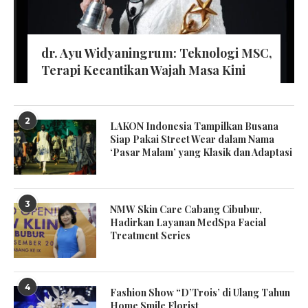
dr. Ayu Widyaningrum: Teknologi MSC,
Terapi Kecantikan Wajah Masa Kini
2
LAKON Indonesia Tampilkan Busana
Siap Pakai Street Wear dalam Nama
‘Pasar Malam’ yang Klasik dan Adaptasi
3
NMW Skin Care Cabang Cibubur,
Hadirkan Layanan MedSpa Facial
Treatment Series
4
Fashion Show “D’Trois’ di Ulang Tahun
Home Smile Florist