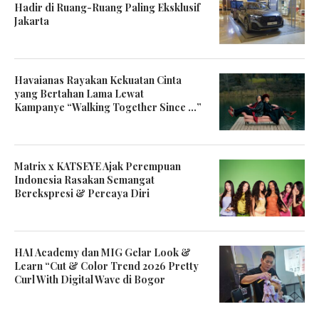
Hadir di Ruang-Ruang Paling Eksklusif
Jakarta
Havaianas Rayakan Kekuatan Cinta
yang Bertahan Lama Lewat
Kampanye “Walking Together Since …”
Matrix x KATSEYE Ajak Perempuan
Indonesia Rasakan Semangat
Berekspresi & Percaya Diri
HAI Academy dan MIG Gelar Look &
Learn “Cut & Color Trend 2026 Pretty
Curl With Digital Wave di Bogor