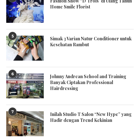
Fashion Show “D’Trois’ di Ulang Tahun
Home Smile Florist
5
Simak 3 Varian Natur Conditioner untuk
Kesehatan Rambut
6
Johnny Andrean School and Training
Banyak Ciptakan Professional
Hairdressing
7
Inilah Studio T Salon “New Hype” yang
Hadir dengan Trend Kekinian