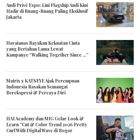
Audi Privé Expo: Lini Flagship Audi Kini
Hadir di Ruang-Ruang Paling Eksklusif
Jakarta
Havaianas Rayakan Kekuatan Cinta
yang Bertahan Lama Lewat
Kampanye “Walking Together Since …”
Matrix x KATSEYE Ajak Perempuan
Indonesia Rasakan Semangat
Berekspresi & Percaya Diri
HAI Academy dan MIG Gelar Look &
Learn “Cut & Color Trend 2026 Pretty
Curl With Digital Wave di Bogor