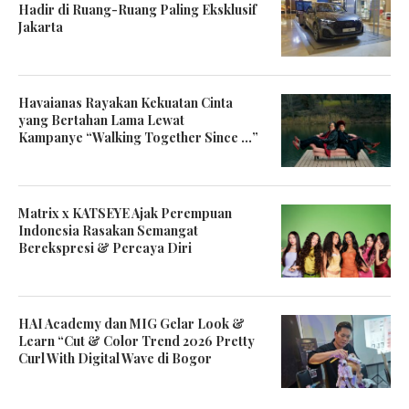
Hadir di Ruang-Ruang Paling Eksklusif
Jakarta
Havaianas Rayakan Kekuatan Cinta
yang Bertahan Lama Lewat
Kampanye “Walking Together Since …”
Matrix x KATSEYE Ajak Perempuan
Indonesia Rasakan Semangat
Berekspresi & Percaya Diri
HAI Academy dan MIG Gelar Look &
Learn “Cut & Color Trend 2026 Pretty
Curl With Digital Wave di Bogor