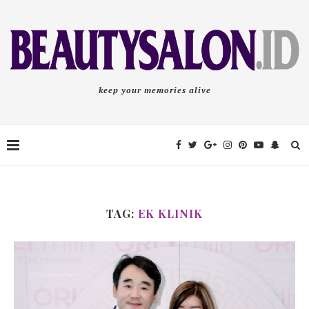
keep your memories alive
TAG:
EK KLINIK