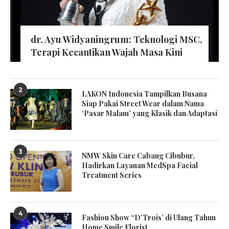
dr. Ayu Widyaningrum: Teknologi MSC,
Terapi Kecantikan Wajah Masa Kini
2
LAKON Indonesia Tampilkan Busana
Siap Pakai Street Wear dalam Nama
‘Pasar Malam’ yang Klasik dan Adaptasi
3
NMW Skin Care Cabang Cibubur,
Hadirkan Layanan MedSpa Facial
Treatment Series
4
Fashion Show “D’Trois’ di Ulang Tahun
Home Smile Florist