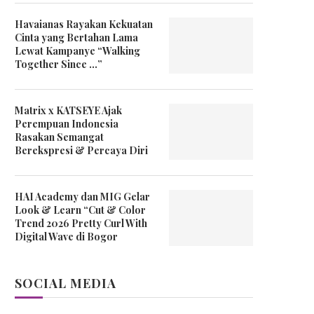
Havaianas Rayakan Kekuatan
Cinta yang Bertahan Lama
Lewat Kampanye “Walking
Together Since …”
Matrix x KATSEYE Ajak
Perempuan Indonesia
Rasakan Semangat
Berekspresi & Percaya Diri
HAI Academy dan MIG Gelar
Look & Learn “Cut & Color
Trend 2026 Pretty Curl With
Digital Wave di Bogor
SOCIAL MEDIA