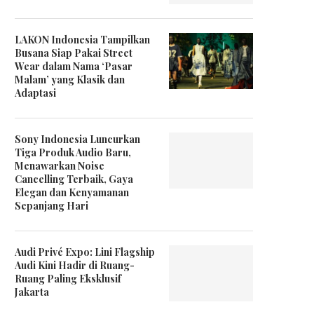
LAKON Indonesia Tampilkan
Busana Siap Pakai Street
Wear dalam Nama ‘Pasar
Malam’ yang Klasik dan
Adaptasi
Sony Indonesia Luncurkan
Tiga Produk Audio Baru,
Menawarkan Noise
Cancelling Terbaik, Gaya
Elegan dan Kenyamanan
Sepanjang Hari
Audi Privé Expo: Lini Flagship
Audi Kini Hadir di Ruang-
Ruang Paling Eksklusif
Jakarta