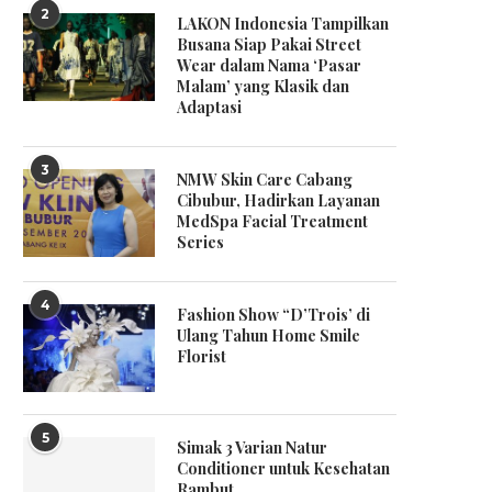
2
LAKON Indonesia Tampilkan
Busana Siap Pakai Street
Wear dalam Nama ‘Pasar
Malam’ yang Klasik dan
Adaptasi
3
NMW Skin Care Cabang
Cibubur, Hadirkan Layanan
MedSpa Facial Treatment
Series
4
Fashion Show “D’Trois’ di
Ulang Tahun Home Smile
Florist
5
Simak 3 Varian Natur
Conditioner untuk Kesehatan
Rambut