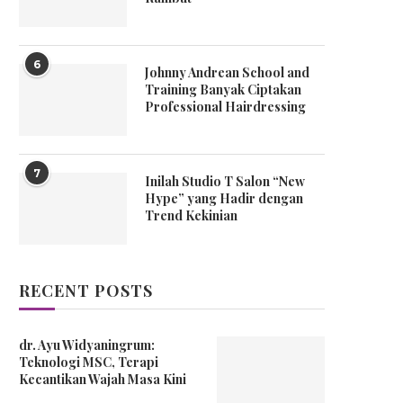
6
Johnny Andrean School and
Training Banyak Ciptakan
Professional Hairdressing
7
Inilah Studio T Salon “New
Hype” yang Hadir dengan
Trend Kekinian
RECENT POSTS
dr. Ayu Widyaningrum:
Teknologi MSC, Terapi
Kecantikan Wajah Masa Kini