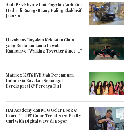
Audi Privé Expo: Lini Flagship Audi Kini
Hadir di Ruang-Ruang Paling Eksklusif
Jakarta
Havaianas Rayakan Kekuatan Cinta
yang Bertahan Lama Lewat
Kampanye “Walking Together Since …”
Matrix x KATSEYE Ajak Perempuan
Indonesia Rasakan Semangat
Berekspresi & Percaya Diri
HAI Academy dan MIG Gelar Look &
Learn “Cut & Color Trend 2026 Pretty
Curl With Digital Wave di Bogor