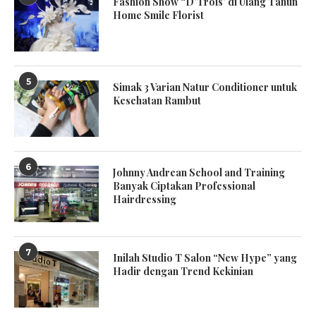
Fashion Show “D’Trois’ di Ulang Tahun
Home Smile Florist
5
Simak 3 Varian Natur Conditioner untuk
Kesehatan Rambut
6
Johnny Andrean School and Training
Banyak Ciptakan Professional
Hairdressing
7
Inilah Studio T Salon “New Hype” yang
Hadir dengan Trend Kekinian