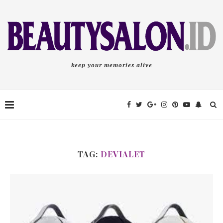
keep your memories alive
TAG:
DEVIALET