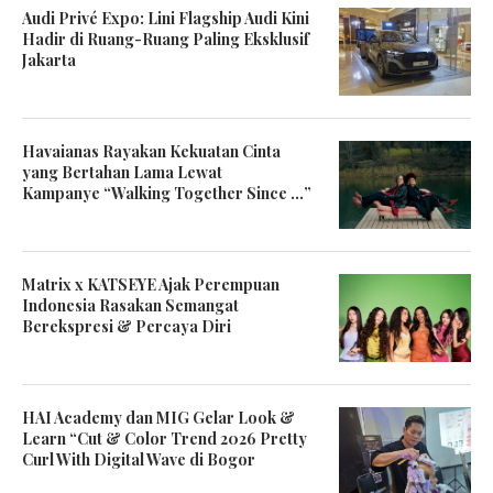
Audi Privé Expo: Lini Flagship Audi Kini
Hadir di Ruang-Ruang Paling Eksklusif
Jakarta
Havaianas Rayakan Kekuatan Cinta
yang Bertahan Lama Lewat
Kampanye “Walking Together Since …”
Matrix x KATSEYE Ajak Perempuan
Indonesia Rasakan Semangat
Berekspresi & Percaya Diri
HAI Academy dan MIG Gelar Look &
Learn “Cut & Color Trend 2026 Pretty
Curl With Digital Wave di Bogor