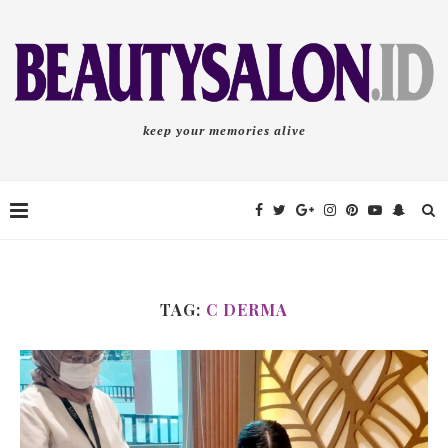
keep your memories alive
TAG:
C DERMA