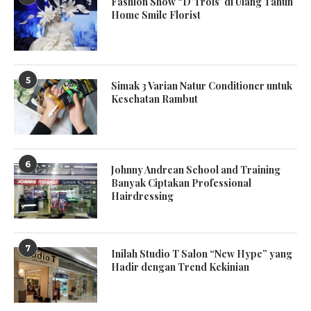
Fashion Show “D’Trois’ di Ulang Tahun
Home Smile Florist
5
Simak 3 Varian Natur Conditioner untuk
Kesehatan Rambut
6
Johnny Andrean School and Training
Banyak Ciptakan Professional
Hairdressing
7
Inilah Studio T Salon “New Hype” yang
Hadir dengan Trend Kekinian