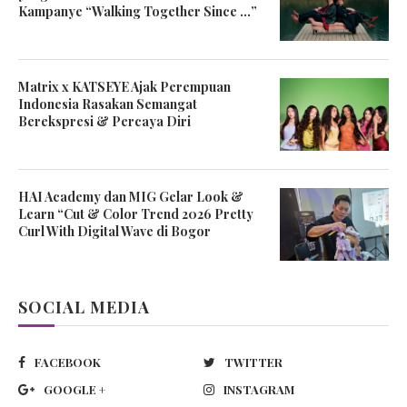
Kampanye “Walking Together Since …”
Matrix x KATSEYE Ajak Perempuan
Indonesia Rasakan Semangat
Berekspresi & Percaya Diri
HAI Academy dan MIG Gelar Look &
Learn “Cut & Color Trend 2026 Pretty
Curl With Digital Wave di Bogor
SOCIAL MEDIA
FACEBOOK
TWITTER
GOOGLE +
INSTAGRAM