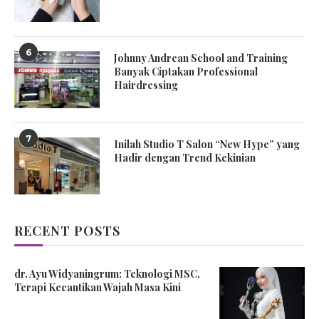
6
Johnny Andrean School and Training
Banyak Ciptakan Professional
Hairdressing
7
Inilah Studio T Salon “New Hype” yang
Hadir dengan Trend Kekinian
RECENT POSTS
dr. Ayu Widyaningrum: Teknologi MSC,
Terapi Kecantikan Wajah Masa Kini