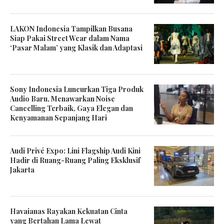
LAKON Indonesia Tampilkan Busana
Siap Pakai Street Wear dalam Nama
‘Pasar Malam’ yang Klasik dan Adaptasi
Sony Indonesia Luncurkan Tiga Produk
Audio Baru, Menawarkan Noise
Cancelling Terbaik, Gaya Elegan dan
Kenyamanan Sepanjang Hari
Audi Privé Expo: Lini Flagship Audi Kini
Hadir di Ruang-Ruang Paling Eksklusif
Jakarta
Havaianas Rayakan Kekuatan Cinta
yang Bertahan Lama Lewat