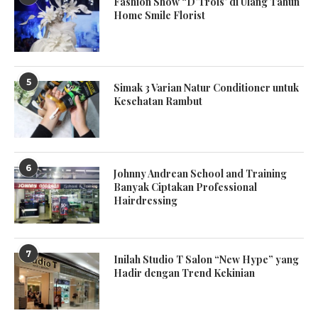
Fashion Show “D’Trois’ di Ulang Tahun
Home Smile Florist
5
Simak 3 Varian Natur Conditioner untuk
Kesehatan Rambut
6
Johnny Andrean School and Training
Banyak Ciptakan Professional
Hairdressing
7
Inilah Studio T Salon “New Hype” yang
Hadir dengan Trend Kekinian