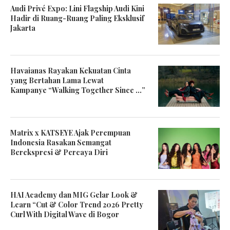
Audi Privé Expo: Lini Flagship Audi Kini
Hadir di Ruang-Ruang Paling Eksklusif
Jakarta
Havaianas Rayakan Kekuatan Cinta
yang Bertahan Lama Lewat
Kampanye “Walking Together Since …”
Matrix x KATSEYE Ajak Perempuan
Indonesia Rasakan Semangat
Berekspresi & Percaya Diri
HAI Academy dan MIG Gelar Look &
Learn “Cut & Color Trend 2026 Pretty
Curl With Digital Wave di Bogor